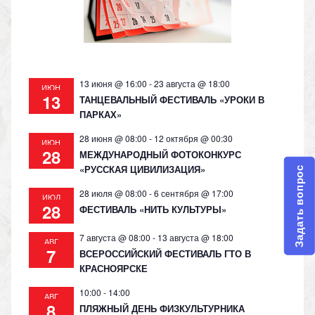
ni
ki
13 июня @ 16:00
-
23 августа @ 18:00
ИЮН
13
ТАНЦЕВАЛЬНЫЙ ФЕСТИВАЛЬ «УРОКИ В
ПАРКАХ»
28 июня @ 08:00
-
12 октября @ 00:30
ИЮН
28
МЕЖДУНАРОДНЫЙ ФОТОКОНКУРС
«РУССКАЯ ЦИВИЛИЗАЦИЯ»
Задать вопрос
28 июля @ 08:00
-
6 сентября @ 17:00
ИЮЛ
28
ФЕСТИВАЛЬ «НИТЬ КУЛЬТУРЫ»
7 августа @ 08:00
-
13 августа @ 18:00
АВГ
7
ВСЕРОССИЙСКИЙ ФЕСТИВАЛЬ ГТО В
КРАСНОЯРСКЕ
10:00
-
14:00
АВГ
8
ПЛЯЖНЫЙ ДЕНЬ ФИЗКУЛЬТУРНИКА