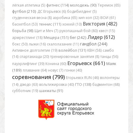
лёгкая атлетика (5)
фитнес (114)
молодежь (90)
Теремок (65)
футбол (210)
ДС Егорьевск (6)
бодибилдинг (5)
студенческая весна (8)
аэробика (65)
хип-хоп (32)
ВОИ (61)
Виктория (482)
баскетбол (53)
теннис (111)
хоккей (10)
борьба (98)
Щит и Меч (7)
рукопашный бой (80)
квест (15)
Лидер (612)
бег (242)
армрестлинг (18)
Мещера (151)
гандбол (244)
бокс (50)
лыжи (16)
скалолазание (11)
Активное долголетие (19)
волейбол (131)
КВН (58)
самбо
(14)
спартакиада (20)
тренировочные занятия (8)
танцы (56)
Егорьевск (661)
Маяк
пауэрлифтинг (39)
Конина (60)
(189)
плавание (64)
новус (7)
гонки (40)
соревнования (799)
Егорьевск RUN (46)
волонтеры
(14)
дзюдо (63)
вольтижировка (40)
ГТО (138)
бадминтон (68)
субботник (19)
шахматы (91)