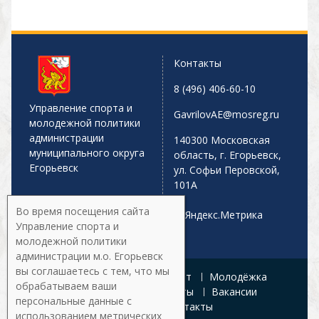
Контакты
8 (496) 406-60-10
Управление спорта и
GavrilovAE@mosreg.ru
молодежной политики
администрации
140300 Московская
муниципального округа
область, г. Егорьевск,
Егорьевск
ул. Софьи Перовской,
101А
Во время посещения сайта
Управление спорта и
молодежной политики
администрации м.о. Егорьевск
вы соглашаетесь с тем, что мы
Главная
Афиша
Спорт
Молодёжка
обрабатываем ваши
Управление
Документы
Вакансии
персональные данные с
Галерея
Контакты
использованием метрических