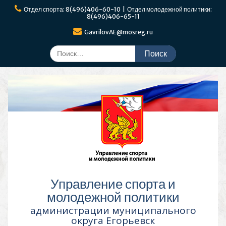
Перейти
Отдел спорта: 8(496)406-60-10 | Отдел молодежной политики:
к
8(496)406-65-11
содержимому
GavrilovAE@mosreg.ru
Поиск
по:
Управление спорта и
молодежной политики
администрации муниципального
округа Егорьевск