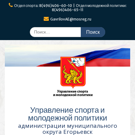
Перейти
Отдел спорта: 8(496)406-60-10 | Отдел молодежной политики:
к
8(496)406-65-11
содержимому
GavrilovAE@mosreg.ru
Поиск
по:
Управление спорта и
молодежной политики
администрации муниципального
округа Егорьевск