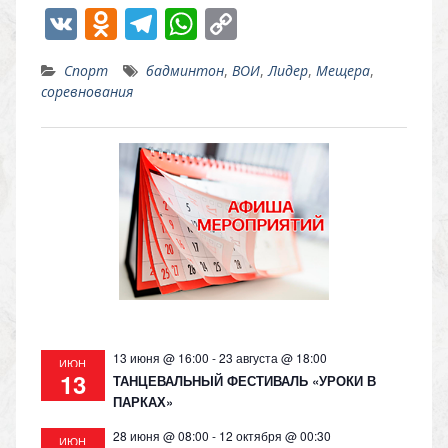
V
O
T
W
C
K
d
el
h
o
Спорт
бадминтон
,
ВОИ
,
Лидер
,
Мещера
,
n
e
at
p
соревнования
o
gr
s
y
kl
a
A
Li
as
m
p
n
s
p
k
ni
ki
13 июня @ 16:00
-
23 августа @ 18:00
ИЮН
13
ТАНЦЕВАЛЬНЫЙ ФЕСТИВАЛЬ «УРОКИ В
ПАРКАХ»
28 июня @ 08:00
-
12 октября @ 00:30
ИЮН