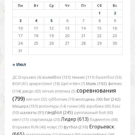
Пн
Вт
Ср
Чт
Пт
Сб
Вс
1
2
3
4
5
6
7
8
9
10
11
12
13
14
15
16
17
18
19
20
21
22
23
24
25
26
27
28
29
30
31
« Июл
ДС Егорьевск (6)
волейбол (131)
теннис (111)
баскетбол (53)
Маяк (192)
ВОИ (61)
армрестлинг (18)
Щит и Меч (7)
фитнес
соревнования
(114)
дзюдо (63)
лёгкая атлетика (5)
(799)
бег (242)
хип-хоп (32)
субботник (19)
молодежь (90)
Мещера (151)
волонтеры (14)
гонки (40)
аэробика (65)
бокс
гандбол (245)
(50)
шахматы (91)
рукопашный бой (80)
Лидер (613)
квест (15)
спартакиада (20)
бадминтон (68)
Егорьевск
футбол (210)
Егорьевск RUN (46)
новус (7)
(665)
скалолазание (11)
Конина (60)
пауэрлифтинг (39)