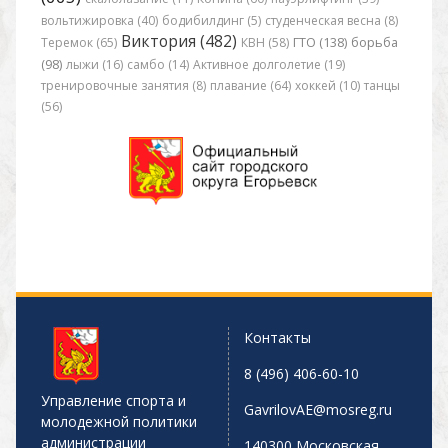
вольтижировка (40)
бодибилдинг (5)
студенческая весна (8)
Виктория (482)
Теремок (65)
КВН (58)
ГТО (138)
борьба
(98)
лыжи (16)
самбо (14)
Активное долголетие (19)
тренировочные занятия (8)
плавание (64)
хоккей (10)
танцы
(56)
Контакты
8 (496) 406-60-10
Управление спорта и
GavrilovAE@mosreg.ru
молодежной политики
администрации
140300 Московская