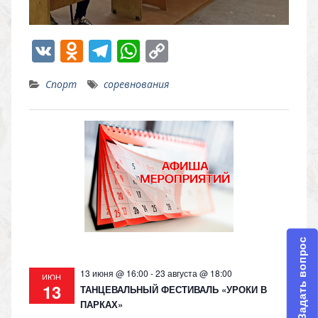
V
O
T
W
C
K
d
el
h
o
Спорт
соревнования
n
e
at
p
o
gr
s
y
kl
a
A
Li
as
m
p
n
s
p
k
ni
ki
Задать вопрос
13 июня @ 16:00
-
23 августа @ 18:00
ИЮН
13
ТАНЦЕВАЛЬНЫЙ ФЕСТИВАЛЬ «УРОКИ В
ПАРКАХ»