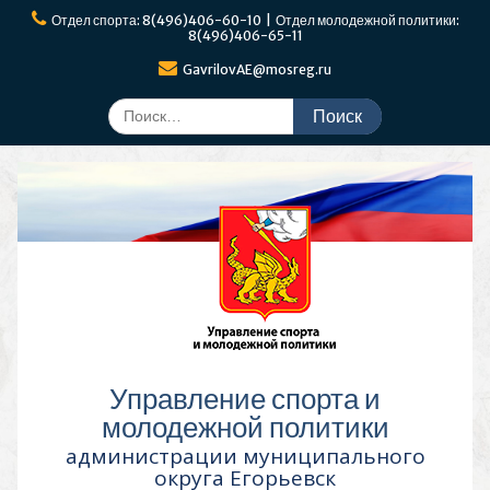
Перейти
Отдел спорта: 8(496)406-60-10 | Отдел молодежной политики:
к
8(496)406-65-11
содержимому
GavrilovAE@mosreg.ru
Поиск
по:
Управление спорта и
молодежной политики
администрации муниципального
округа Егорьевск