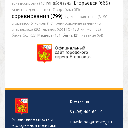
Егорьевск (665)
гандбол (245)
вольтижировка (40)
Активное долголетие (19)
аэробика (65)
соревнования (799)
студенческая весна (8)
ДС
Егорьевск (6)
хоккей (10)
тренировочные занятия (8)
спартакиада (20)
Теремок (65)
ГТО (138)
хип-хоп (32)
бег (242)
баскетбол (53)
Мещера (151)
плавание (64)
Контакты
8 (496) 406-60-10
Управление спорта и
GavrilovAE@mosreg.ru
молодежной политики