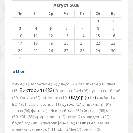
Август 2026
Пн
Вт
Ср
Чт
Пт
Сб
Вс
1
2
3
4
5
6
7
8
9
10
11
12
13
14
15
16
17
18
19
20
21
22
23
24
25
26
27
28
29
30
31
« Июл
лыжи (16)
волонтеры (14)
дзюдо (63)
бадминтон (68)
квест
Виктория (482)
(15)
Егорьевск RUN (46)
рукопашный бой
Лидер (613)
(80)
Конина (60)
субботник (19)
самбо (14)
футбол (210)
ВОИ (61)
скалолазание (11)
шахматы (91)
танцы (56)
фитнес (114)
волейбол (131)
борьба (98)
бокс
(50)
КВН (58)
армрестлинг (18)
новус (7)
молодежь (90)
Маяк (192)
бодибилдинг (5)
пауэрлифтинг (39)
лёгкая
атлетика (5)
теннис (111)
Щит и Меч (7)
гонки (40)