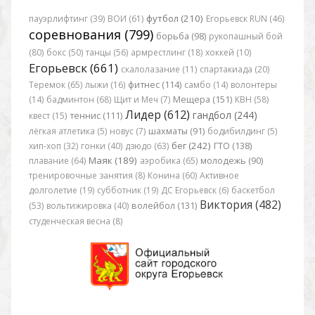
футбол (210)
пауэрлифтинг (39)
ВОИ (61)
Егорьевск RUN (46)
соревнования (799)
борьба (98)
рукопашный бой
(80)
бокс (50)
танцы (56)
армрестлинг (18)
хоккей (10)
Егорьевск (661)
скалолазание (11)
спартакиада (20)
Теремок (65)
лыжи (16)
фитнес (114)
самбо (14)
волонтеры
(14)
бадминтон (68)
Щит и Меч (7)
Мещера (151)
КВН (58)
Лидер (612)
гандбол (244)
квест (15)
теннис (111)
лёгкая атлетика (5)
новус (7)
шахматы (91)
бодибилдинг (5)
бег (242)
хип-хоп (32)
гонки (40)
дзюдо (63)
ГТО (138)
Маяк (189)
плавание (64)
аэробика (65)
молодежь (90)
тренировочные занятия (8)
Конина (60)
Активное
долголетие (19)
субботник (19)
ДС Егорьевск (6)
баскетбол
Виктория (482)
(53)
вольтижировка (40)
волейбол (131)
студенческая весна (8)