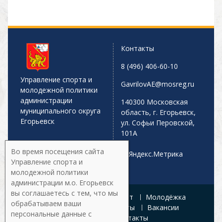
Контакты
8 (496) 406-60-10
Управление спорта и
GavrilovAE@mosreg.ru
молодежной политики
администрации
140300 Московская
муниципального округа
область, г. Егорьевск,
Егорьевск
ул. Софьи Перовской,
101А
Во время посещения сайта
Управление спорта и
молодежной политики
администрации м.о. Егорьевск
вы соглашаетесь с тем, что мы
Главная
Афиша
Спорт
Молодёжка
обрабатываем ваши
Управление
Документы
Вакансии
персональные данные с
Галерея
Контакты