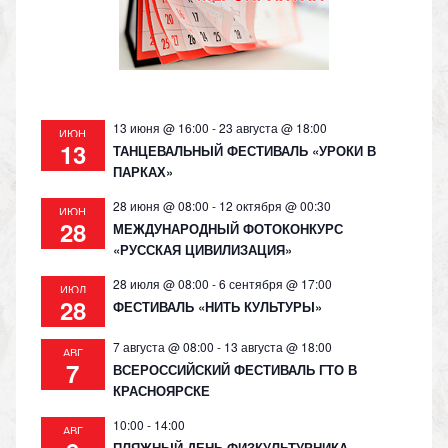
s
p
k
ni
ki
13 июня @ 16:00
-
23 августа @ 18:00
ИЮН
13
ТАНЦЕВАЛЬНЫЙ ФЕСТИВАЛЬ «УРОКИ В
ПАРКАХ»
28 июня @ 08:00
-
12 октября @ 00:30
ИЮН
28
МЕЖДУНАРОДНЫЙ ФОТОКОНКУРС
«РУССКАЯ ЦИВИЛИЗАЦИЯ»
28 июля @ 08:00
-
6 сентября @ 17:00
ИЮЛ
28
ФЕСТИВАЛЬ «НИТЬ КУЛЬТУРЫ»
7 августа @ 08:00
-
13 августа @ 18:00
АВГ
7
ВСЕРОССИЙСКИЙ ФЕСТИВАЛЬ ГТО В
КРАСНОЯРСКЕ
10:00
-
14:00
АВГ
ПЛЯЖНЫЙ ДЕНЬ ФИЗКУЛЬТУРНИКА