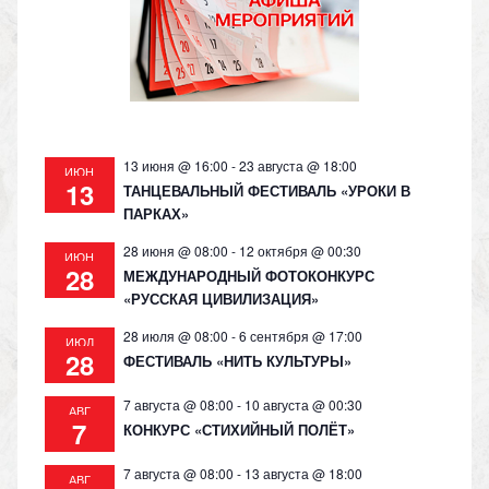
s
p
k
ni
ki
13 июня @ 16:00
-
23 августа @ 18:00
ИЮН
13
ТАНЦЕВАЛЬНЫЙ ФЕСТИВАЛЬ «УРОКИ В
ПАРКАХ»
28 июня @ 08:00
-
12 октября @ 00:30
ИЮН
28
МЕЖДУНАРОДНЫЙ ФОТОКОНКУРС
«РУССКАЯ ЦИВИЛИЗАЦИЯ»
28 июля @ 08:00
-
6 сентября @ 17:00
ИЮЛ
28
ФЕСТИВАЛЬ «НИТЬ КУЛЬТУРЫ»
7 августа @ 08:00
-
10 августа @ 00:30
АВГ
7
КОНКУРС «СТИХИЙНЫЙ ПОЛЁТ»
7 августа @ 08:00
-
13 августа @ 18:00
АВГ