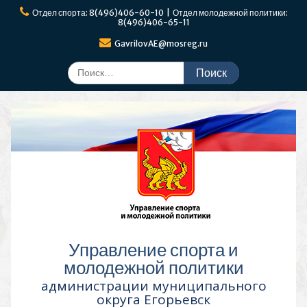
Перейти
Отдел спорта: 8(496)406-60-10 | Отдел молодежной политики:
к
8(496)406-65-11
содержимому
GavrilovAE@mosreg.ru
Поиск
по:
Управление спорта и
молодежной политики
администрации муниципального
округа Егорьевск