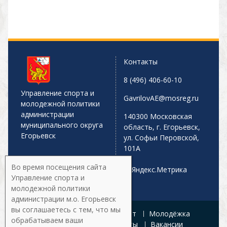
Контакты
8 (496) 406-60-10
Управление спорта и
GavrilovAE@mosreg.ru
молодежной политики
администрации
140300 Московская
муниципального округа
область, г. Егорьевск,
Егорьевск
ул. Софьи Перовской,
101А
Во время посещения сайта
Управление спорта и
молодежной политики
администрации м.о. Егорьевск
вы соглашаетесь с тем, что мы
Главная
Афиша
Спорт
Молодёжка
обрабатываем ваши
Управление
Документы
Вакансии