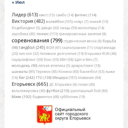
« Июл
Лидер (613)
квест (15)
самбо (14)
фитнес (114)
Виктория (482)
волейбол (131)
новус (7)
хоккей (10)
бодибилдинг (5)
дзюдо (63)
танцы (56)
волонтеры (14)
аэробика (65)
теннис (111)
тренировочные занятия (8)
соревнования (799)
студенческая весна (8)
борьба
гандбол (245)
(98)
ВОИ (61)
скалолазание (11)
спартакиада
(20)
хип-хоп (32)
Активное долголетие (19)
Егорьевск RUN (46)
пауэрлифтинг (39)
бокс (50)
КВН (58)
Щит и Меч (7)
молодежь (90)
лёгкая атлетика (5)
армрестлинг (18)
шахматы (91)
Теремок (65)
Конина (60)
баскетбол (53)
лыжи
бег (242)
(16)
ГТО (138)
Мещера (151)
плавание (64)
Егорьевск (665)
ДС Егорьевск (6)
гонки (40)
футбол (210)
вольтижировка (40)
рукопашный бой (80)
Маяк (192)
бадминтон (68)
субботник (19)