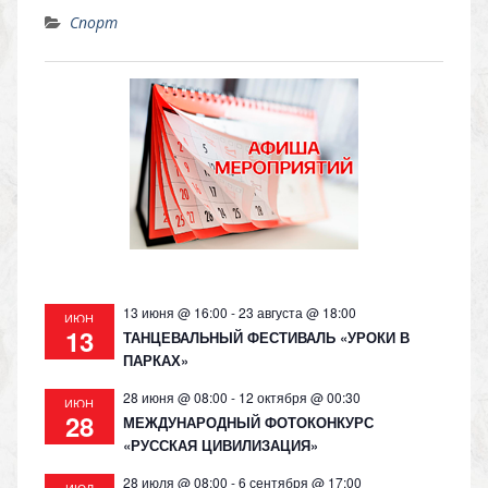
K
d
el
h
o
Спорт
n
e
at
p
o
gr
s
y
kl
a
A
Li
as
m
p
n
s
p
k
ni
ki
13 июня @ 16:00
-
23 августа @ 18:00
ИЮН
13
ТАНЦЕВАЛЬНЫЙ ФЕСТИВАЛЬ «УРОКИ В
ПАРКАХ»
28 июня @ 08:00
-
12 октября @ 00:30
ИЮН
28
МЕЖДУНАРОДНЫЙ ФОТОКОНКУРС
«РУССКАЯ ЦИВИЛИЗАЦИЯ»
28 июля @ 08:00
-
6 сентября @ 17:00
ИЮЛ