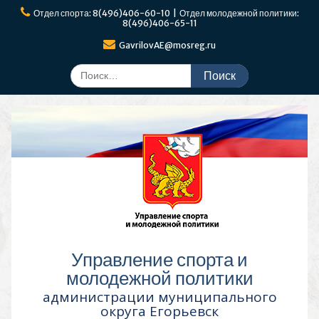
Перейти
Отдел спорта: 8(496)406-60-10 | Отдел молодежной политики:
к
8(496)406-65-11
содержимому
GavrilovAE@mosreg.ru
Поиск
по:
Управление спорта и
молодежной политики
администрации муниципального
округа Егорьевск