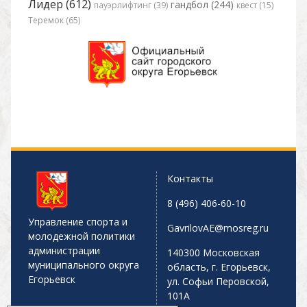
Лидер (612)
гандбол (244)
пауэрлифтинг (39)
квест (15)
Теремок (65)
Контакты
8 (496) 406-60-10
Управление спорта и
GavrilovAE@mosreg.ru
молодежной политики
администрации
140300 Московская
муниципального округа
область, г. Егорьевск,
Егорьевск
ул. Софьи Перовской,
101А