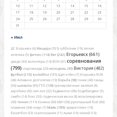
10
11
12
13
14
15
16
17
18
19
20
21
22
23
24
25
26
27
28
29
30
31
« Июл
ДС Егорьевск (6)
Мещера (151)
субботник (19)
лёгкая
Егорьевск (661)
бег (242)
атлетика (5)
фитнес (114)
соревнования
дзюдо (63)
волонтеры (14)
ВОИ (61)
(799)
Виктория (482)
спартакиада (20)
молодежь (90)
футбол (210)
волейбол (131)
Щит и Меч (7)
Егорьевск RUN
(46)
Активное долголетие (19)
борьба (98)
гонки (40)
танцы
(56)
шахматы (91)
ГТО (138)
тренировочные занятия (8)
аэробика (65)
хип-хоп (32)
бадминтон (68)
бодибилдинг (5)
самбо (14)
бокс (50)
студенческая весна (8)
вольтижировка
(40)
теннис (111)
Конина (60)
КВН (58)
рукопашный бой (80)
Маяк (189)
плавание (64)
новус (7)
армрестлинг (18)
баскетбол (53)
скалолазание (11)
лыжи (16)
хоккей (10)