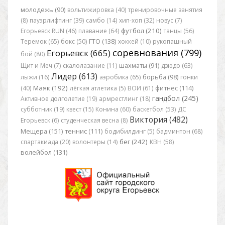
молодежь (90)
вольтижировка (40)
тренировочные занятия
(8)
пауэрлифтинг (39)
самбо (14)
хип-хоп (32)
новус (7)
футбол (210)
Егорьевск RUN (46)
плавание (64)
танцы (56)
Теремок (65)
бокс (50)
ГТО (138)
хоккей (10)
рукопашный
соревнования (799)
Егорьевск (665)
бой (80)
Щит и Меч (7)
скалолазание (11)
шахматы (91)
дзюдо (63)
Лидер (613)
лыжи (16)
аэробика (65)
борьба (98)
гонки
Маяк (192)
(40)
лёгкая атлетика (5)
ВОИ (61)
фитнес (114)
гандбол (245)
Активное долголетие (19)
армрестлинг (18)
субботник (19)
квест (15)
Конина (60)
баскетбол (53)
ДС
Виктория (482)
Егорьевск (6)
студенческая весна (8)
Мещера (151)
теннис (111)
бодибилдинг (5)
бадминтон (68)
бег (242)
спартакиада (20)
волонтеры (14)
КВН (58)
волейбол (131)