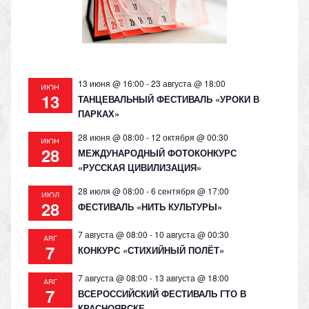
ni
ki
13 июня @ 16:00
-
23 августа @ 18:00
ИЮН
13
ТАНЦЕВАЛЬНЫЙ ФЕСТИВАЛЬ «УРОКИ В
ПАРКАХ»
28 июня @ 08:00
-
12 октября @ 00:30
ИЮН
28
МЕЖДУНАРОДНЫЙ ФОТОКОНКУРС
«РУССКАЯ ЦИВИЛИЗАЦИЯ»
28 июля @ 08:00
-
6 сентября @ 17:00
ИЮЛ
28
ФЕСТИВАЛЬ «НИТЬ КУЛЬТУРЫ»
7 августа @ 08:00
-
10 августа @ 00:30
АВГ
7
КОНКУРС «СТИХИЙНЫЙ ПОЛЁТ»
7 августа @ 08:00
-
13 августа @ 18:00
АВГ
7
ВСЕРОССИЙСКИЙ ФЕСТИВАЛЬ ГТО В
КРАСНОЯРСКЕ