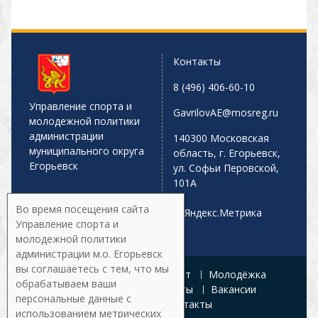
Контакты
8 (496) 406-60-10
Управление спорта и
GavrilovAE@mosreg.ru
молодежной политики
администрации
140300 Московская
муниципального округа
область, г. Егорьевск,
Егорьевск
ул. Софьи Перовской,
101А
Во время посещения сайта
Управление спорта и
молодежной политики
администрации м.о. Егорьевск
вы соглашаетесь с тем, что мы
Главная
Афиша
Спорт
Молодёжка
обрабатываем ваши
Управление
Документы
Вакансии
персональные данные с
Галерея
Контакты
использованием метрических