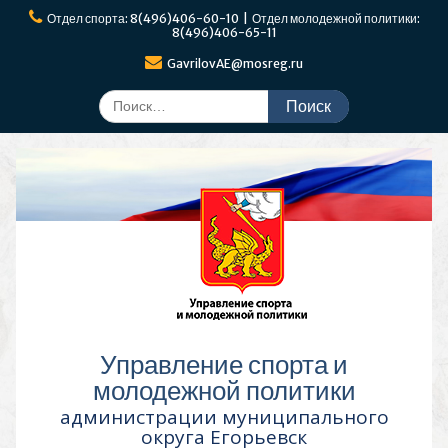
Перейти
Отдел спорта: 8(496)406-60-10 | Отдел молодежной политики:
к
8(496)406-65-11
содержимому
GavrilovAE@mosreg.ru
Поиск
по:
Управление спорта и
молодежной политики
администрации муниципального
округа Егорьевск