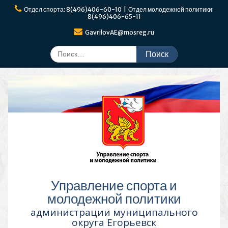
Перейти
Отдел спорта: 8(496)406-60-10 | Отдел молодежной политики:
к
8(496)406-65-11
содержимому
GavrilovAE@mosreg.ru
Поиск
по:
Управление спорта и
молодежной политики
администрации муниципального
округа Егорьевск