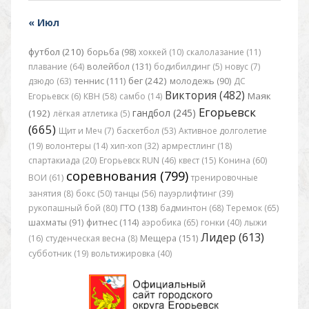
« Июл
футбол (210)
борьба (98)
хоккей (10)
скалолазание (11)
плавание (64)
волейбол (131)
бодибилдинг (5)
новус (7)
бег (242)
дзюдо (63)
теннис (111)
молодежь (90)
ДС
Виктория (482)
Маяк
Егорьевск (6)
КВН (58)
самбо (14)
Егорьевск
гандбол (245)
(192)
лёгкая атлетика (5)
(665)
Щит и Меч (7)
баскетбол (53)
Активное долголетие
(19)
волонтеры (14)
хип-хоп (32)
армрестлинг (18)
спартакиада (20)
Егорьевск RUN (46)
квест (15)
Конина (60)
соревнования (799)
ВОИ (61)
тренировочные
занятия (8)
бокс (50)
танцы (56)
пауэрлифтинг (39)
рукопашный бой (80)
ГТО (138)
бадминтон (68)
Теремок (65)
шахматы (91)
фитнес (114)
аэробика (65)
гонки (40)
лыжи
Лидер (613)
(16)
студенческая весна (8)
Мещера (151)
субботник (19)
вольтижировка (40)