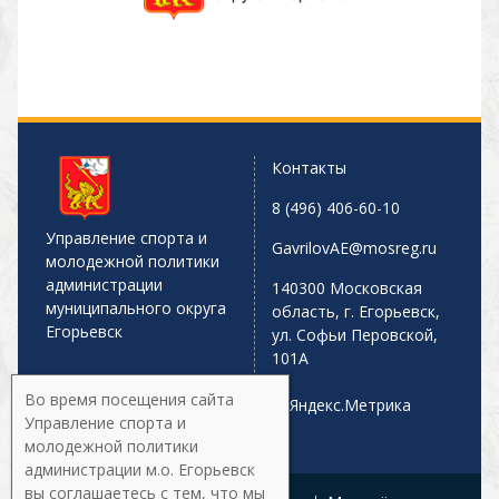
Контакты
8 (496) 406-60-10
Управление спорта и
GavrilovAE@mosreg.ru
молодежной политики
администрации
140300 Московская
муниципального округа
область, г. Егорьевск,
Егорьевск
ул. Софьи Перовской,
101А
Во время посещения сайта
Управление спорта и
молодежной политики
администрации м.о. Егорьевск
вы соглашаетесь с тем, что мы