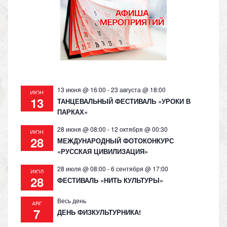
as
m
p
n
s
p
k
ni
ki
13 июня @ 16:00
-
23 августа @ 18:00
ИЮН
13
ТАНЦЕВАЛЬНЫЙ ФЕСТИВАЛЬ «УРОКИ В
ПАРКАХ»
28 июня @ 08:00
-
12 октября @ 00:30
ИЮН
28
МЕЖДУНАРОДНЫЙ ФОТОКОНКУРС
«РУССКАЯ ЦИВИЛИЗАЦИЯ»
28 июля @ 08:00
-
6 сентября @ 17:00
ИЮЛ
28
ФЕСТИВАЛЬ «НИТЬ КУЛЬТУРЫ»
Весь день
АВГ
7
ДЕНЬ ФИЗКУЛЬТУРНИКА!