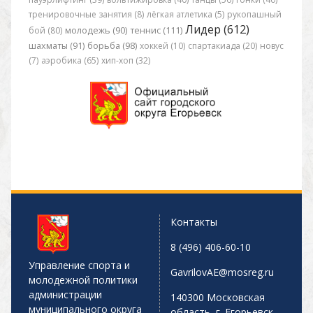
тренировочные занятия (8)
лёгкая атлетика (5)
рукопашный
Лидер (612)
бой (80)
молодежь (90)
теннис (111)
шахматы (91)
борьба (98)
хоккей (10)
спартакиада (20)
новус
(7)
аэробика (65)
хип-хоп (32)
Контакты
8 (496) 406-60-10
Управление спорта и
GavrilovAE@mosreg.ru
молодежной политики
администрации
140300 Московская
муниципального округа
область, г. Егорьевск,