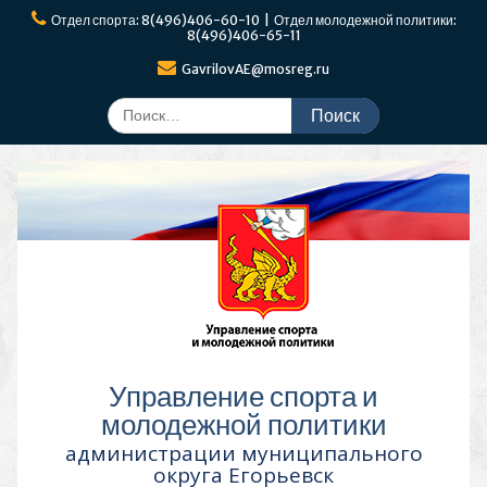
Перейти
Отдел спорта: 8(496)406-60-10 | Отдел молодежной политики:
к
8(496)406-65-11
содержимому
GavrilovAE@mosreg.ru
Поиск
по:
Управление спорта и
молодежной политики
администрации муниципального
округа Егорьевск