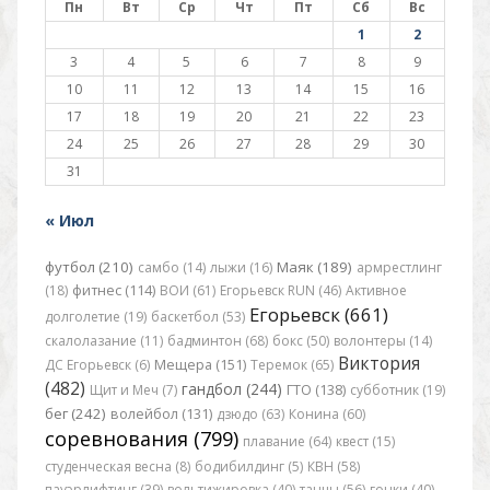
Пн
Вт
Ср
Чт
Пт
Сб
Вс
1
2
3
4
5
6
7
8
9
10
11
12
13
14
15
16
17
18
19
20
21
22
23
24
25
26
27
28
29
30
31
« Июл
футбол (210)
Маяк (189)
самбо (14)
лыжи (16)
армрестлинг
(18)
фитнес (114)
ВОИ (61)
Егорьевск RUN (46)
Активное
Егорьевск (661)
долголетие (19)
баскетбол (53)
скалолазание (11)
бадминтон (68)
бокс (50)
волонтеры (14)
Виктория
ДС Егорьевск (6)
Мещера (151)
Теремок (65)
(482)
гандбол (244)
Щит и Меч (7)
ГТО (138)
субботник (19)
бег (242)
волейбол (131)
дзюдо (63)
Конина (60)
соревнования (799)
плавание (64)
квест (15)
студенческая весна (8)
бодибилдинг (5)
КВН (58)
пауэрлифтинг (39)
вольтижировка (40)
танцы (56)
гонки (40)