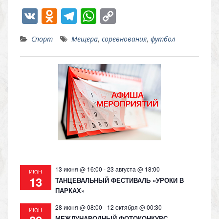
V
O
T
W
C
K
d
el
h
o
Спорт
Мещера
,
соревнования
,
футбол
n
e
at
p
o
gr
s
y
kl
a
A
Li
as
m
p
n
s
p
k
ni
ki
13 июня @ 16:00
-
23 августа @ 18:00
ИЮН
13
ТАНЦЕВАЛЬНЫЙ ФЕСТИВАЛЬ «УРОКИ В
ПАРКАХ»
28 июня @ 08:00
-
12 октября @ 00:30
ИЮН
МЕЖДУНАРОДНЫЙ ФОТОКОНКУРС