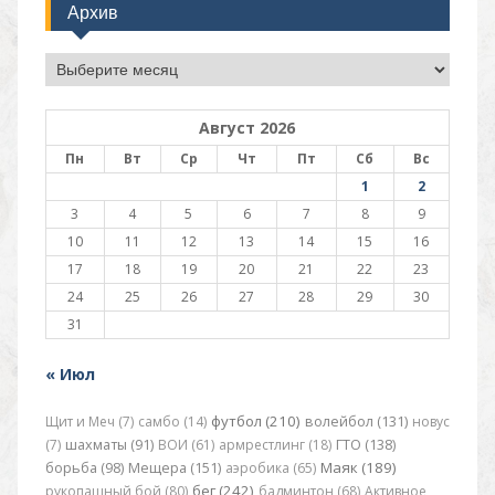
Архив
Архив
Август 2026
Пн
Вт
Ср
Чт
Пт
Сб
Вс
1
2
3
4
5
6
7
8
9
10
11
12
13
14
15
16
17
18
19
20
21
22
23
24
25
26
27
28
29
30
31
« Июл
футбол (210)
Щит и Меч (7)
самбо (14)
волейбол (131)
новус
(7)
шахматы (91)
ВОИ (61)
армрестлинг (18)
ГТО (138)
Маяк (189)
борьба (98)
Мещера (151)
аэробика (65)
бег (242)
рукопашный бой (80)
бадминтон (68)
Активное