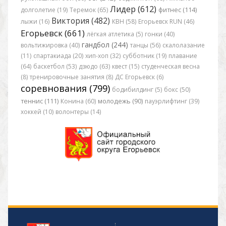
Лидер (612)
долголетие (19)
Теремок (65)
фитнес (114)
Виктория (482)
лыжи (16)
КВН (58)
Егорьевск RUN (46)
Егорьевск (661)
лёгкая атлетика (5)
гонки (40)
гандбол (244)
вольтижировка (40)
танцы (56)
скалолазание
(11)
спартакиада (20)
хип-хоп (32)
субботник (19)
плавание
(64)
баскетбол (53)
дзюдо (63)
квест (15)
студенческая весна
(8)
тренировочные занятия (8)
ДС Егорьевск (6)
соревнования (799)
бодибилдинг (5)
бокс (50)
теннис (111)
Конина (60)
молодежь (90)
пауэрлифтинг (39)
хоккей (10)
волонтеры (14)