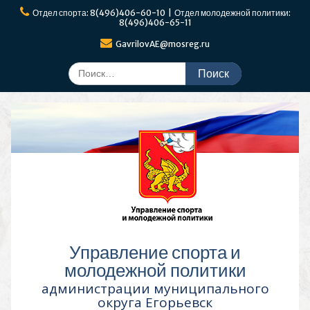
Перейти
Отдел спорта: 8(496)406-60-10 | Отдел молодежной политики:
к
8(496)406-65-11
содержимому
GavrilovAE@mosreg.ru
Поиск
по:
Управление спорта и
молодежной политики
администрации муниципального
округа Егорьевск