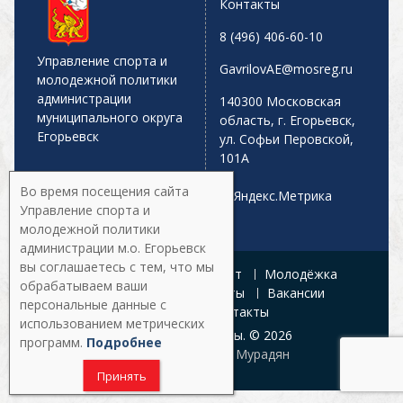
Контакты
8 (496) 406-60-10
Управление спорта и
GavrilovAE@mosreg.ru
молодежной политики
администрации
140300 Московская
муниципального округа
область, г. Егорьевск,
Егорьевск
ул. Софьи Перовской,
101А
Во время посещения сайта
Управление спорта и
молодежной политики
администрации м.о. Егорьевск
вы соглашаетесь с тем, что мы
Главная
Афиша
Спорт
Молодёжка
обрабатываем ваши
Управление
Документы
Вакансии
персональные данные с
Галерея
Контакты
использованием метрических
Все права защищены. © 2026
программ.
Подробнее
Разработка:
Армен Мурадян