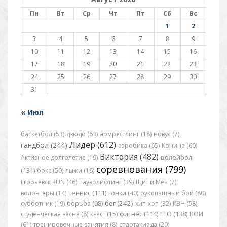
Пн
Вт
Ср
Чт
Пт
Сб
Вс
1
2
3
4
5
6
7
8
9
10
11
12
13
14
15
16
17
18
19
20
21
22
23
24
25
26
27
28
29
30
31
« Июл
баскетбол (53)
дзюдо (63)
армрестлинг (18)
новус (7)
Лидер (612)
гандбол (244)
аэробика (65)
Конина (60)
Виктория (482)
Активное долголетие (19)
волейбол
соревнования (799)
(131)
бокс (50)
лыжи (16)
Егорьевск RUN (46)
пауэрлифтинг (39)
Щит и Меч (7)
волонтеры (14)
теннис (111)
гонки (40)
рукопашный бой (80)
бег (242)
субботник (19)
борьба (98)
хип-хоп (32)
КВН (58)
студенческая весна (8)
квест (15)
фитнес (114)
ГТО (138)
ВОИ
(61)
тренировочные занятия (8)
спартакиада (20)