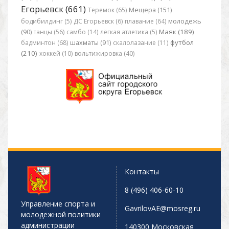
Егорьевск (661)
Теремок (65)
Мещера (151)
бодибилдинг (5)
ДС Егорьевск (6)
плавание (64)
молодежь
Маяк (189)
(90)
танцы (56)
самбо (14)
лёгкая атлетика (5)
футбол
бадминтон (68)
шахматы (91)
скалолазание (11)
(210)
хоккей (10)
вольтижировка (40)
Контакты
8 (496) 406-60-10
Управление спорта и
GavrilovAE@mosreg.ru
молодежной политики
администрации
140300 Московская