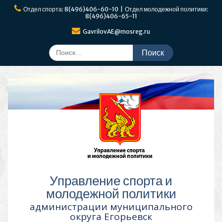
Перейти
Отдел спорта: 8(496)406-60-10 | Отдел молодежной политики:
к
8(496)406-65-11
содержимому
GavrilovAE@mosreg.ru
Поиск
по:
Управление спорта и
молодежной политики
администрации муниципального
округа Егорьевск