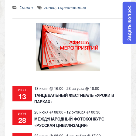
K
d
el
h
o
Спорт
гонки
,
соревнования
Задать вопрос
n
e
at
p
o
gr
s
y
kl
a
A
Li
as
m
p
n
s
p
k
ni
ki
13 июня @ 16:00
-
23 августа @ 18:00
ИЮН
13
ТАНЦЕВАЛЬНЫЙ ФЕСТИВАЛЬ «УРОКИ В
ПАРКАХ»
28 июня @ 08:00
-
12 октября @ 00:30
ИЮН
28
МЕЖДУНАРОДНЫЙ ФОТОКОНКУРС
«РУССКАЯ ЦИВИЛИЗАЦИЯ»
28 июля @ 08:00
-
6 сентября @ 17:00