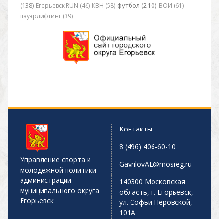
футбол (210)
(138)
Егорьевск RUN (46)
КВН (58)
ВОИ (61)
пауэрлифтинг (39)
Контакты
8 (496) 406-60-10
Управление спорта и
GavrilovAE@mosreg.ru
молодежной политики
администрации
140300 Московская
муниципального округа
область, г. Егорьевск,
Егорьевск
ул. Софьи Перовской,
101А