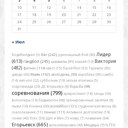
3
4
5
6
7
8
9
10
11
12
13
14
15
16
17
18
19
20
21
22
23
24
25
26
27
28
29
30
31
« Июл
Лидер
бег (242)
бодибилдинг (5)
рукопашный бой (80)
(613)
Виктория
гандбол (245)
шахматы (91)
хоккей (10)
(482)
фитнес (114)
квест (15)
баскетбол (53)
Теремок (65)
Маяк (192)
дзюдо (63)
молодежь (90)
аэробика (65)
самбо
(14)
хип-хоп (32)
субботник (19)
лёгкая атлетика (5)
спартакиада (20)
ДС Егорьевск (6)
борьба (98)
соревнования (799)
армрестлинг (18)
танцы (56)
волонтеры (14)
бадминтон (68)
тренировочные занятия (8)
лыжи (16)
Конина (60)
волейбол (131)
студенческая весна (8)
скалолазание (11)
теннис (111)
Активное долголетие (19)
гонки (40)
бокс (50)
Щит и Меч (7)
новус (7)
плавание (64)
Егорьевск (665)
вольтижировка (40)
Мещера (151)
ГТО