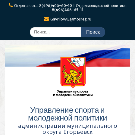
Перейти
Отдел спорта: 8(496)406-60-10 | Отдел молодежной политики:
к
8(496)406-65-11
содержимому
GavrilovAE@mosreg.ru
Поиск
по:
Управление спорта и
молодежной политики
администрации муниципального
округа Егорьевск