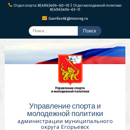
Перейти
Отдел спорта: 8(496)406-60-10 | Отдел молодежной политики:
к
8(496)406-65-11
содержимому
GavrilovAE@mosreg.ru
Поиск
по:
Управление спорта и
молодежной политики
администрации муниципального
округа Егорьевск