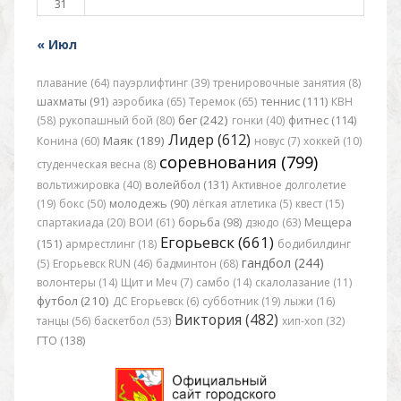
31
« Июл
плавание (64)
пауэрлифтинг (39)
тренировочные занятия (8)
шахматы (91)
аэробика (65)
Теремок (65)
теннис (111)
КВН
бег (242)
(58)
рукопашный бой (80)
гонки (40)
фитнес (114)
Лидер (612)
Маяк (189)
Конина (60)
новус (7)
хоккей (10)
соревнования (799)
студенческая весна (8)
вольтижировка (40)
волейбол (131)
Активное долголетие
(19)
бокс (50)
молодежь (90)
лёгкая атлетика (5)
квест (15)
спартакиада (20)
ВОИ (61)
борьба (98)
дзюдо (63)
Мещера
Егорьевск (661)
(151)
армрестлинг (18)
бодибилдинг
гандбол (244)
(5)
Егорьевск RUN (46)
бадминтон (68)
волонтеры (14)
Щит и Меч (7)
самбо (14)
скалолазание (11)
футбол (210)
ДС Егорьевск (6)
субботник (19)
лыжи (16)
Виктория (482)
танцы (56)
баскетбол (53)
хип-хоп (32)
ГТО (138)