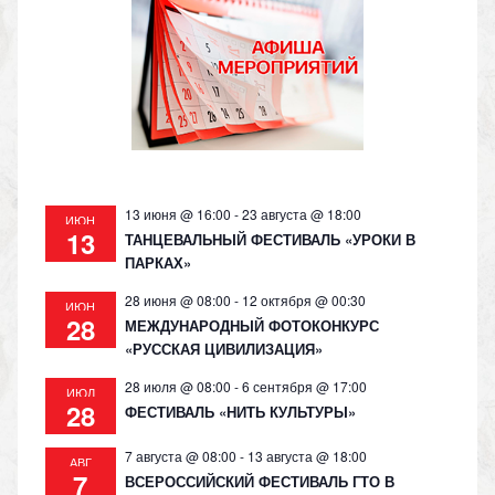
kl
a
A
Li
as
m
p
n
s
p
k
ni
ki
13 июня @ 16:00
-
23 августа @ 18:00
ИЮН
13
ТАНЦЕВАЛЬНЫЙ ФЕСТИВАЛЬ «УРОКИ В
ПАРКАХ»
28 июня @ 08:00
-
12 октября @ 00:30
ИЮН
28
МЕЖДУНАРОДНЫЙ ФОТОКОНКУРС
«РУССКАЯ ЦИВИЛИЗАЦИЯ»
28 июля @ 08:00
-
6 сентября @ 17:00
ИЮЛ
28
ФЕСТИВАЛЬ «НИТЬ КУЛЬТУРЫ»
7 августа @ 08:00
-
13 августа @ 18:00
АВГ
7
ВСЕРОССИЙСКИЙ ФЕСТИВАЛЬ ГТО В