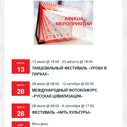
kl
a
A
Li
as
m
p
n
s
p
k
ni
ki
13 июня @ 16:00
-
23 августа @ 18:00
ИЮН
13
ТАНЦЕВАЛЬНЫЙ ФЕСТИВАЛЬ «УРОКИ В
ПАРКАХ»
28 июня @ 08:00
-
12 октября @ 00:30
ИЮН
28
МЕЖДУНАРОДНЫЙ ФОТОКОНКУРС
«РУССКАЯ ЦИВИЛИЗАЦИЯ»
28 июля @ 08:00
-
6 сентября @ 17:00
ИЮЛ
28
ФЕСТИВАЛЬ «НИТЬ КУЛЬТУРЫ»
Весь день
АВГ