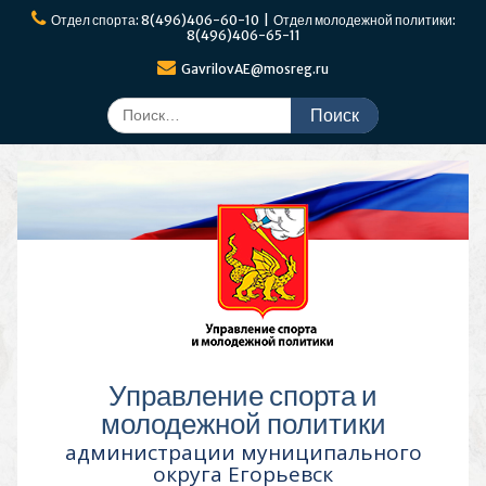
Перейти
Отдел спорта: 8(496)406-60-10 | Отдел молодежной политики:
к
8(496)406-65-11
содержимому
GavrilovAE@mosreg.ru
Поиск
по:
Управление спорта и
молодежной политики
администрации муниципального
округа Егорьевск