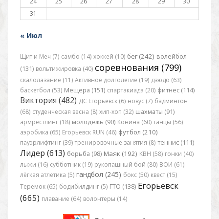
24
25
26
27
28
29
30
31
« Июл
бег (242)
Щит и Меч (7)
самбо (14)
хоккей (10)
волейбол
соревнования (799)
(131)
вольтижировка (40)
скалолазание (11)
Активное долголетие (19)
дзюдо (63)
баскетбол (53)
Мещера (151)
спартакиада (20)
фитнес (114)
Виктория (482)
ДС Егорьевск (6)
новус (7)
бадминтон
(68)
студенческая весна (8)
хип-хоп (32)
шахматы (91)
армрестлинг (18)
молодежь (90)
Конина (60)
танцы (56)
футбол (210)
аэробика (65)
Егорьевск RUN (46)
пауэрлифтинг (39)
тренировочные занятия (8)
теннис (111)
Лидер (613)
Маяк (192)
борьба (98)
КВН (58)
гонки (40)
лыжи (16)
субботник (19)
рукопашный бой (80)
ВОИ (61)
гандбол (245)
лёгкая атлетика (5)
бокс (50)
квест (15)
Егорьевск
Теремок (65)
бодибилдинг (5)
ГТО (138)
(665)
плавание (64)
волонтеры (14)