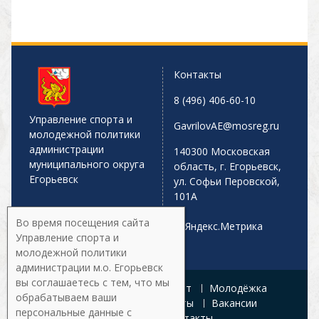
Контакты
8 (496) 406-60-10
Управление спорта и
GavrilovAE@mosreg.ru
молодежной политики
администрации
140300 Московская
муниципального округа
область, г. Егорьевск,
Егорьевск
ул. Софьи Перовской,
101А
Во время посещения сайта
Управление спорта и
молодежной политики
администрации м.о. Егорьевск
вы соглашаетесь с тем, что мы
Главная
Афиша
Спорт
Молодёжка
обрабатываем ваши
Управление
Документы
Вакансии
персональные данные с
Галерея
Контакты