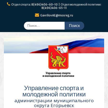
Перейти
Отдел спорта: 8(496)406-60-10 | Отдел молодежной политики:
к
8(496)406-65-11
содержимому
GavrilovAE@mosreg.ru
Поиск
по:
Управление спорта и
молодежной политики
администрации муниципального
округа Егорьевск