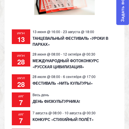
Задать вопрос
ni
ki
13 июня @ 16:00
-
23 августа @ 18:00
ИЮН
13
ТАНЦЕВАЛЬНЫЙ ФЕСТИВАЛЬ «УРОКИ В
ПАРКАХ»
28 июня @ 08:00
-
12 октября @ 00:30
ИЮН
28
МЕЖДУНАРОДНЫЙ ФОТОКОНКУРС
«РУССКАЯ ЦИВИЛИЗАЦИЯ»
28 июля @ 08:00
-
6 сентября @ 17:00
ИЮЛ
28
ФЕСТИВАЛЬ «НИТЬ КУЛЬТУРЫ»
Весь день
АВГ
7
ДЕНЬ ФИЗКУЛЬТУРНИКА!
7 августа @ 08:00
-
10 августа @ 00:30
АВГ
7
КОНКУРС «СТИХИЙНЫЙ ПОЛЁТ»