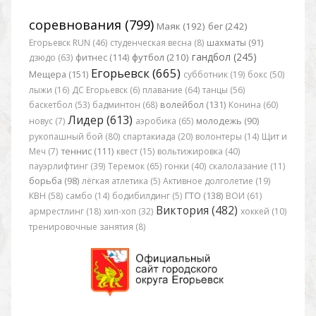
соревнования (799)
Маяк (192)
бег (242)
Егорьевск RUN (46)
студенческая весна (8)
шахматы (91)
гандбол (245)
футбол (210)
дзюдо (63)
фитнес (114)
Егорьевск (665)
Мещера (151)
субботник (19)
бокс (50)
лыжи (16)
ДС Егорьевск (6)
плавание (64)
танцы (56)
баскетбол (53)
бадминтон (68)
волейбол (131)
Конина (60)
Лидер (613)
новус (7)
аэробика (65)
молодежь (90)
рукопашный бой (80)
спартакиада (20)
волонтеры (14)
Щит и
Меч (7)
теннис (111)
квест (15)
вольтижировка (40)
пауэрлифтинг (39)
Теремок (65)
гонки (40)
скалолазание (11)
борьба (98)
лёгкая атлетика (5)
Активное долголетие (19)
КВН (58)
самбо (14)
бодибилдинг (5)
ГТО (138)
ВОИ (61)
Виктория (482)
армрестлинг (18)
хип-хоп (32)
хоккей (10)
тренировочные занятия (8)