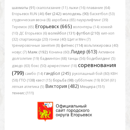
шахматы (91)
скалолазание (11)
лыжи (16)
плавание (64)
бег (242)
Егорьевск RUN (46)
молодежь (90)
баскетбол (53)
студенческая весна (8)
аэробика (65)
пауэрлифтинг (39)
Егорьевск (665)
Теремок (65)
волонтеры (14)
хоккей
футбол (210)
(10)
ДС Егорьевск (6)
волейбол (131)
хип-хоп
(32)
спартакиада (20)
гонки (40)
Щит и Меч (7)
тренировочные занятия (8)
фитнес (114)
вольтижировка (40)
Лидер (613)
Маяк (192)
новус (7)
Конина (60)
Активное
долголетие (19)
бадминтон (68)
танцы (56)
бодибилдинг (5)
соревнования
дзюдо (63)
бокс (50)
армрестлинг (18)
(799)
гандбол (245)
самбо (14)
рукопашный бой (80)
КВН
(58)
ГТО (138)
квест (15)
борьба (98)
субботник (19)
ВОИ (61)
Виктория (482)
лёгкая атлетика (5)
Мещера (151)
теннис (111)