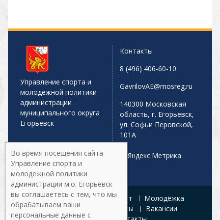
Контакты
8 (496) 406-60-10
Управление спорта и
GavrilovAE@mosreg.ru
молодежной политики
администрации
140300 Московская
муниципального округа
область, г. Егорьевск,
Егорьевск
ул. Софьи Перовской,
101А
Во время посещения сайта
Управление спорта и
молодежной политики
администрации м.о. Егорьевск
вы соглашаетесь с тем, что мы
Главная
Афиша
Спорт
Молодёжка
обрабатываем ваши
Управление
Документы
Вакансии
персональные данные с
Галерея
Контакты