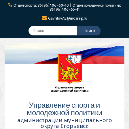
Перейти
Отдел спорта: 8(496)406-60-10 | Отдел молодежной политики:
к
8(496)406-65-11
содержимому
GavrilovAE@mosreg.ru
Поиск
по:
Управление спорта и
молодежной политики
администрации муниципального
округа Егорьевск