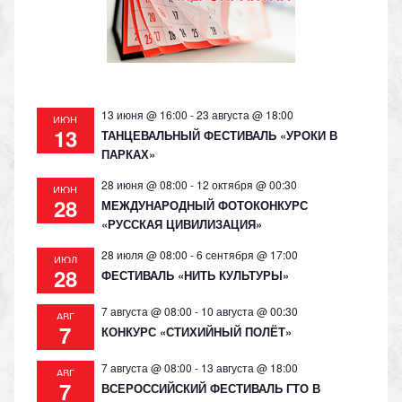
s
p
k
ni
ki
13 июня @ 16:00
-
23 августа @ 18:00
ИЮН
13
ТАНЦЕВАЛЬНЫЙ ФЕСТИВАЛЬ «УРОКИ В
ПАРКАХ»
28 июня @ 08:00
-
12 октября @ 00:30
ИЮН
28
МЕЖДУНАРОДНЫЙ ФОТОКОНКУРС
«РУССКАЯ ЦИВИЛИЗАЦИЯ»
28 июля @ 08:00
-
6 сентября @ 17:00
ИЮЛ
28
ФЕСТИВАЛЬ «НИТЬ КУЛЬТУРЫ»
7 августа @ 08:00
-
10 августа @ 00:30
АВГ
7
КОНКУРС «СТИХИЙНЫЙ ПОЛЁТ»
7 августа @ 08:00
-
13 августа @ 18:00
АВГ
7
ВСЕРОССИЙСКИЙ ФЕСТИВАЛЬ ГТО В