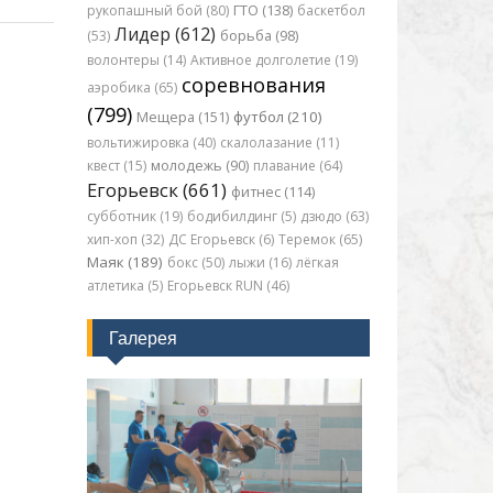
рукопашный бой (80)
ГТО (138)
баскетбол
Лидер (612)
(53)
борьба (98)
волонтеры (14)
Активное долголетие (19)
соревнования
аэробика (65)
(799)
футбол (210)
Мещера (151)
вольтижировка (40)
скалолазание (11)
квест (15)
молодежь (90)
плавание (64)
Егорьевск (661)
фитнес (114)
субботник (19)
бодибилдинг (5)
дзюдо (63)
хип-хоп (32)
ДС Егорьевск (6)
Теремок (65)
Маяк (189)
бокс (50)
лыжи (16)
лёгкая
атлетика (5)
Егорьевск RUN (46)
Галерея