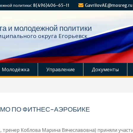
ежной политики: 8(496)406-65-11
GavrilovAE@mosreg.ru
та и молодежной политики
ципального округа Егорьевск
Молодёжка
Управление
Документы
 МО ПО ФИТНЕС-АЭРОБИКЕ
, тренер Коблова Марина Вячеславовна) приняли участи