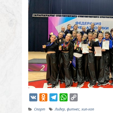
V
O
T
W
C
K
d
el
h
o
Спорт
Лидер
,
фитнес
,
хип-хоп