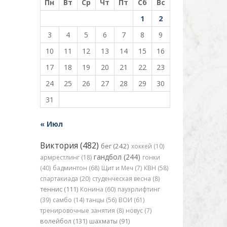
Пн
Вт
Ср
Чт
Пт
Сб
Вс
1
2
3
4
5
6
7
8
9
10
11
12
13
14
15
16
17
18
19
20
21
22
23
24
25
26
27
28
29
30
31
« Июл
Виктория (482)
бег (242)
хоккей (10)
гандбол (244)
армрестлинг (18)
гонки
(40)
бадминтон (68)
Щит и Меч (7)
КВН (58)
спартакиада (20)
студенческая весна (8)
теннис (111)
Конина (60)
пауэрлифтинг
(39)
самбо (14)
танцы (56)
ВОИ (61)
тренировочные занятия (8)
новус (7)
волейбол (131)
шахматы (91)