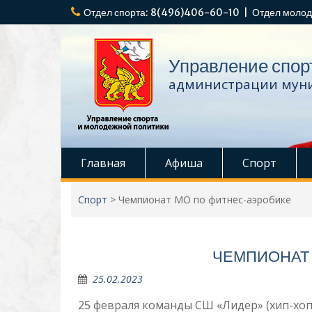
Перейти
Отдел спорта: 8(496)406-60-10 | Отдел молод
к
содержимому
Управление спор
администрации муни
Главная
Афиша
Спорт
Спорт
>
Чемпионат МО по фитнес-аэробике
ЧЕМПИОНАТ
25.02.2023
25 февраля команды СШ «Лидер» (хип-хоп