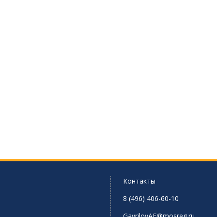
Контакты
8 (496) 406-60-10
GavrilovAE@mosreg.ru