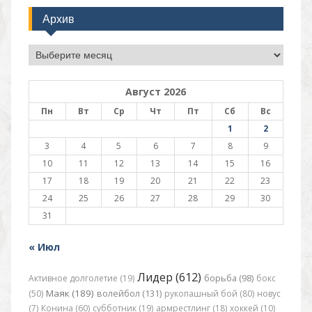
Архив
Архив
Август 2026
Пн
Вт
Ср
Чт
Пт
Сб
Вс
1
2
3
4
5
6
7
8
9
10
11
12
13
14
15
16
17
18
19
20
21
22
23
24
25
26
27
28
29
30
31
« Июл
Лидер (612)
Активное долголетие (19)
борьба (98)
бокс
Маяк (189)
(50)
волейбол (131)
рукопашный бой (80)
новус
(7)
Конина (60)
субботник (19)
армрестлинг (18)
хоккей (10)