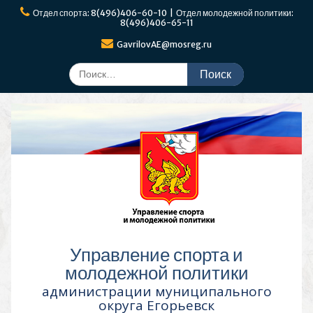
Перейти
Отдел спорта: 8(496)406-60-10 | Отдел молодежной политики:
к
8(496)406-65-11
содержимому
GavrilovAE@mosreg.ru
Поиск
по:
Управление спорта и
молодежной политики
администрации муниципального
округа Егорьевск