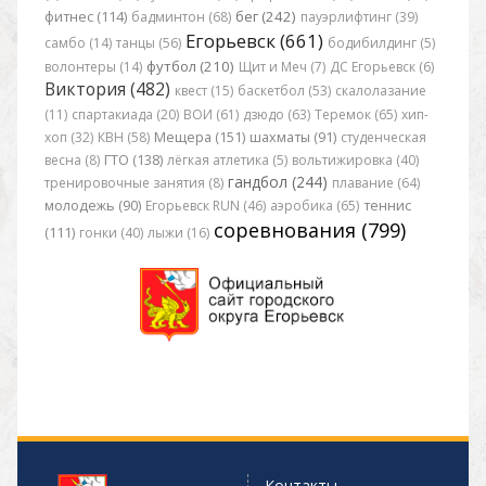
бег (242)
фитнес (114)
бадминтон (68)
пауэрлифтинг (39)
Егорьевск (661)
самбо (14)
танцы (56)
бодибилдинг (5)
футбол (210)
волонтеры (14)
Щит и Меч (7)
ДС Егорьевск (6)
Виктория (482)
квест (15)
баскетбол (53)
скалолазание
(11)
спартакиада (20)
ВОИ (61)
дзюдо (63)
Теремок (65)
хип-
хоп (32)
КВН (58)
Мещера (151)
шахматы (91)
студенческая
весна (8)
ГТО (138)
лёгкая атлетика (5)
вольтижировка (40)
гандбол (244)
тренировочные занятия (8)
плавание (64)
молодежь (90)
Егорьевск RUN (46)
аэробика (65)
теннис
соревнования (799)
(111)
гонки (40)
лыжи (16)
Контакты