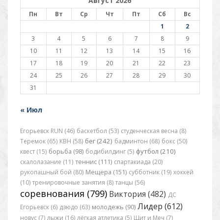
Август 2026
Пн
Вт
Ср
Чт
Пт
Сб
Вс
1
2
3
4
5
6
7
8
9
10
11
12
13
14
15
16
17
18
19
20
21
22
23
24
25
26
27
28
29
30
31
« Июл
Егорьевск RUN (46)
баскетбол (53)
студенческая весна (8)
бег (242)
Теремок (65)
КВН (58)
бадминтон (68)
бокс (50)
футбол (210)
квест (15)
борьба (98)
бодибилдинг (5)
скалолазание (11)
теннис (111)
спартакиада (20)
рукопашный бой (80)
Мещера (151)
субботник (19)
хоккей
(10)
тренировочные занятия (8)
танцы (56)
соревнования (799)
Виктория (482)
ДС
Лидер (612)
Егорьевск (6)
дзюдо (63)
молодежь (90)
новус (7)
лыжи (16)
лёгкая атлетика (5)
Щит и Меч (7)