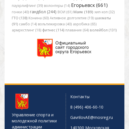
Егорьевск (661)
пауэрлифтинг (39)
волонтеры (14)
гандбол (244)
Маяк (189)
гонки (40)
ВОИ (61)
хип-хоп (32)
ГТО (138)
Конина (60)
Активное долголетие (19)
шахматы
(91)
самбо (14)
вольтижировка (40)
аэробика (65)
армрестлинг (18)
фитнес (114)
плавание (64)
волейбол (131)
Контакты
8 (496) 406-60-10
Управление спорта и
GavrilovAE@mosreg.ru
молодежной политики
администрации
140300 Московская