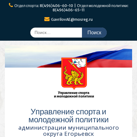
Перейти
Отдел спорта: 8(496)406-60-10 | Отдел молодежной политики:
к
8(496)406-65-11
содержимому
GavrilovAE@mosreg.ru
Поиск
по:
Управление спорта и
молодежной политики
администрации муниципального
округа Егорьевск