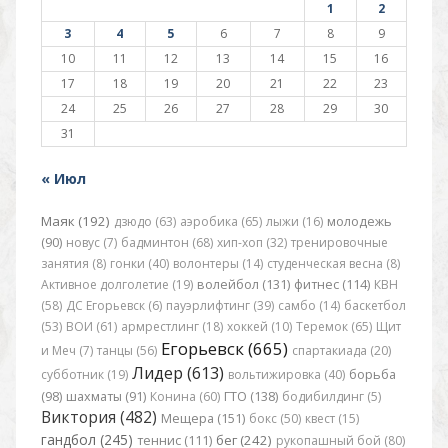
1
2
3
4
5
6
7
8
9
10
11
12
13
14
15
16
17
18
19
20
21
22
23
24
25
26
27
28
29
30
31
« Июл
Маяк (192)
дзюдо (63)
аэробика (65)
лыжи (16)
молодежь
(90)
новус (7)
бадминтон (68)
хип-хоп (32)
тренировочные
занятия (8)
гонки (40)
волонтеры (14)
студенческая весна (8)
Активное долголетие (19)
волейбол (131)
фитнес (114)
КВН
(58)
ДС Егорьевск (6)
пауэрлифтинг (39)
самбо (14)
баскетбол
(53)
ВОИ (61)
армрестлинг (18)
хоккей (10)
Теремок (65)
Щит
Егорьевск (665)
и Меч (7)
танцы (56)
спартакиада (20)
Лидер (613)
субботник (19)
вольтижировка (40)
борьба
(98)
шахматы (91)
Конина (60)
ГТО (138)
бодибилдинг (5)
Виктория (482)
Мещера (151)
бокс (50)
квест (15)
гандбол (245)
бег (242)
теннис (111)
рукопашный бой (80)