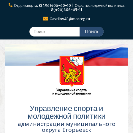
Перейти
Отдел спорта: 8(496)406-60-10 | Отдел молодежной политики:
к
8(496)406-65-11
содержимому
GavrilovAE@mosreg.ru
Поиск
по:
Управление спорта и
молодежной политики
администрации муниципального
округа Егорьевск