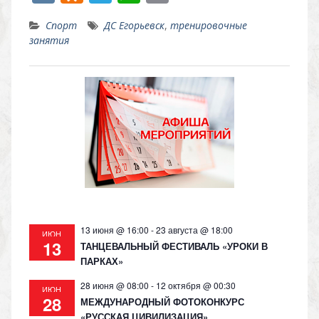
K
d
el
h
o
Спорт
ДС Егорьевск
,
тренировочные
n
e
at
p
занятия
o
gr
s
y
kl
a
A
Li
as
m
p
n
s
p
k
ni
ki
13 июня @ 16:00
-
23 августа @ 18:00
ИЮН
13
ТАНЦЕВАЛЬНЫЙ ФЕСТИВАЛЬ «УРОКИ В
ПАРКАХ»
28 июня @ 08:00
-
12 октября @ 00:30
ИЮН
28
МЕЖДУНАРОДНЫЙ ФОТОКОНКУРС
«РУССКАЯ ЦИВИЛИЗАЦИЯ»