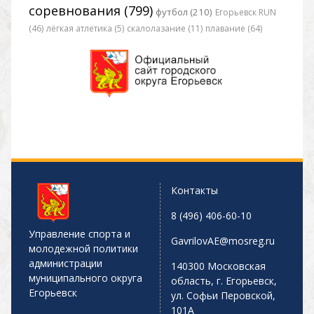
соревнования (799)
футбол (210)
Егорьевск RUN
(46)
лёгкая атлетика (5)
скалолазание (11)
плавание (64)
Контакты
8 (496) 406-60-10
Управление спорта и
GavrilovAE@mosreg.ru
молодежной политики
администрации
140300 Московская
муниципального округа
область, г. Егорьевск,
Егорьевск
ул. Софьи Перовской,
101А