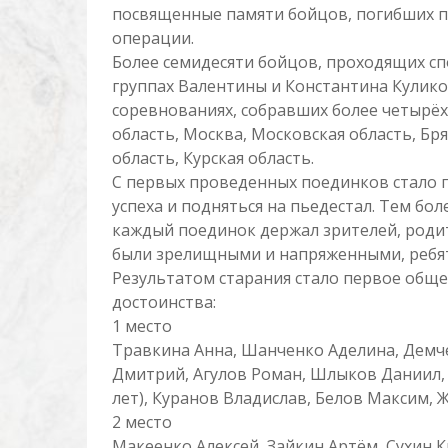
посвященные памяти бойцов, погибших п
операции.
Более семидесяти бойцов, проходящих с
группах Валентины и Константина Кулик
соревнованиях, собравших более четырёхс
область, Москва, Московская область, Бря
область, Курская область.
С первых проведенных поединков стало п
успеха и подняться на пьедестал. Тем б
каждый поединок держал зрителей, родит
были зрелищными и напряженными, ребят
Результатом старания стало первое общ
достоинства:
1 место
Травкина Анна, Шанченко Аделина, Демч
Дмитрий, Агулов Роман, Шлыков Даниил,
лет), Куранов Владислав, Белов Максим, Ж
2 место
Макеенко Алексей, Зайкин Артём, Сухин К