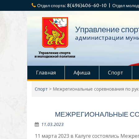
Перейти
Отдел спорта: 8(496)406-60-10 | Отдел молод
к
содержимому
Управление спор
администрации муни
Главная
Афиша
Спорт
Спорт
>
Межрегиональные соревнования по ру
МЕЖРЕГИОНАЛЬНЫЕ СО
11.03.2023
11 марта 2023 в Калуге состоялись Межр