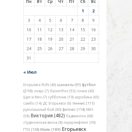
Пн
Вт
Ср
Чт
Пт
Сб
Вс
1
2
3
4
5
6
7
8
9
10
11
12
13
14
15
16
17
18
19
20
21
22
23
24
25
26
27
28
29
30
31
« Июл
футбол
Егорьевск RUN (46)
шахматы (91)
(210)
новус (7)
баскетбол (53)
гонки (40)
Щит и Меч (7)
субботник (19)
аэробика (65)
самбо (14)
ДС Егорьевск (6)
теннис (111)
рукопашный бой (80)
фитнес (114)
КВН
Виктория (482)
(58)
бадминтон (68)
студенческая весна (8)
пауэрлифтинг (39)
Егорьевск
Маяк (189)
ГТО (138)