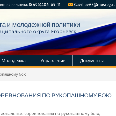
ежной политики: 8(496)406-65-11
GavrilovAE@mosreg.ru
та и молодежной политики
ципального округа Егорьевск
Молодёжка
Управление
Документы
копашному бою
РЕВНОВАНИЯ ПО РУКОПАШНОМУ БОЮ
егиональные соревнования по рукопашному бою,