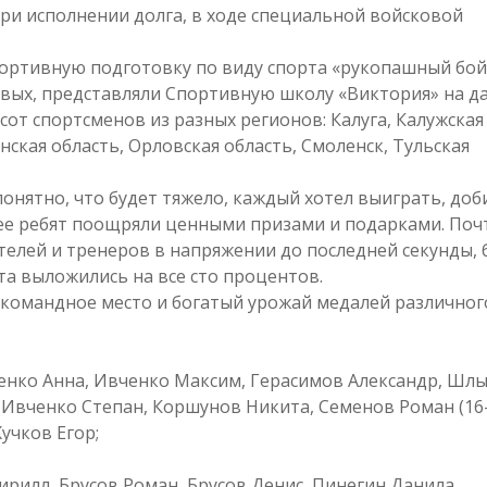
ри исполнении долга, в ходе специальной войсковой
портивную подготовку по виду спорта «рукопашный бой
овых, представляли Спортивную школу «Виктория» на д
от спортсменов из разных регионов: Калуга, Калужская
нская область, Орловская область, Смоленск, Тульская
онятно, что будет тяжело, каждый хотел выиграть, доб
олее ребят поощряли ценными призами и подарками. Поч
елей и тренеров в напряжении до последней секунды, 
а выложились на все сто процентов.
екомандное место и богатый урожай медалей различног
енко Анна, Ивченко Максим, Герасимов Александр, Шл
 Ивченко Степан, Коршунов Никита, Семенов Роман (16
учков Егор;
ирилл, Брусов Роман, Брусов Денис, Пинегин Данила,