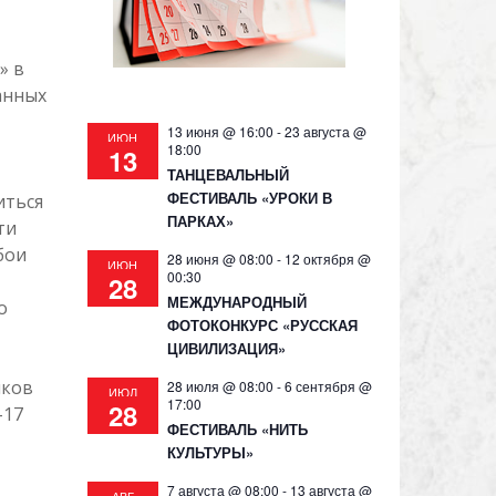
» в
анных
13 июня @ 16:00
-
23 августа @
ИЮН
18:00
13
ТАНЦЕВАЛЬНЫЙ
ФЕСТИВАЛЬ «УРОКИ В
иться
ПАРКАХ»
ти
бои
28 июня @ 08:00
-
12 октября @
ИЮН
00:30
28
МЕЖДУНАРОДНЫЙ
о
ФОТОКОНКУРС «РУССКАЯ
ЦИВИЛИЗАЦИЯ»
ыков
28 июля @ 08:00
-
6 сентября @
ИЮЛ
17:00
28
-17
ФЕСТИВАЛЬ «НИТЬ
КУЛЬТУРЫ»
7 августа @ 08:00
-
13 августа @