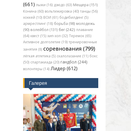
(661)
лыжи (16)
дзюдо (63)
Мещера (151)
Конина (60)
вольтижировка (40)
танцы (56)
хоккей (10)
ВОИ (61)
бодибилдинг (5)
армрестлинг (18)
борьба (98)
молодежь
бег (242)
(90)
волейбол (131)
плавание
(64)
квест (15)
хип-хоп (32)
Теремок (65)
Активное долголетие (19)
тренировочные
соревнования (799)
занятия (8)
лёгкая атлетика (5)
скалолазание (11)
бокс
гандбол (244)
(50)
спартакиада (20)
Лидер (612)
волонтеры (14)
Галерея