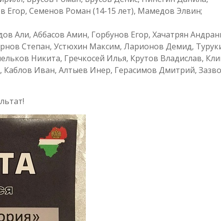
 Егор, Семенов Роман (14-15 лет), Мамедов Элвин;
ов Али, Аббасов Амин, Горбунов Егор, Хачатрян Андран
урнов Степан, Устюхин Максим, Ларионов Демид, Турук
мельков Никита, Гречкосей Илья, Крутов Владислав, Кл
, Каблов Иван, Алтыев Инер, Герасимов Дмитрий, Зазв
льтат!