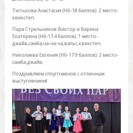
Тютькова Анастасия (Н6-18 баллов). 2 место-
квикстеп.
Пара Стрельников Виктор и Варина
Екатерина (Н6-17.4 баллов). 1 место-
джайв,самба,ча-ча-ча,вальс,квикстеп.
Николаева Евгения (Н6-17.9 баллов). 2 место-
самба,джайв.
Поздравляем спортсменов с отличным
выступлением!