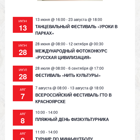
ki
13 июня @ 16:00
-
23 августа @ 18:00
ИЮН
13
ТАНЦЕВАЛЬНЫЙ ФЕСТИВАЛЬ «УРОКИ В
ПАРКАХ»
28 июня @ 08:00
-
12 октября @ 00:30
ИЮН
28
МЕЖДУНАРОДНЫЙ ФОТОКОНКУРС
«РУССКАЯ ЦИВИЛИЗАЦИЯ»
28 июля @ 08:00
-
6 сентября @ 17:00
ИЮЛ
28
ФЕСТИВАЛЬ «НИТЬ КУЛЬТУРЫ»
7 августа @ 08:00
-
13 августа @ 18:00
АВГ
7
ВСЕРОССИЙСКИЙ ФЕСТИВАЛЬ ГТО В
КРАСНОЯРСКЕ
10:00
-
14:00
АВГ
8
ПЛЯЖНЫЙ ДЕНЬ ФИЗКУЛЬТУРНИКА
11:00
-
14:00
АВГ
8
ТУРНИР ПО МИНИ-ФУТБОЛУ