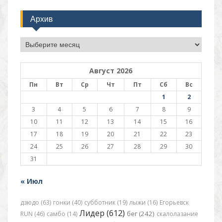
Архив
Архив
Август 2026
Пн
Вт
Ср
Чт
Пт
Сб
Вс
1
2
3
4
5
6
7
8
9
10
11
12
13
14
15
16
17
18
19
20
21
22
23
24
25
26
27
28
29
30
31
« Июл
дзюдо (63)
гонки (40)
субботник (19)
лыжи (16)
Егорьевск
Лидер (612)
бег (242)
RUN (46)
самбо (14)
скалолазание