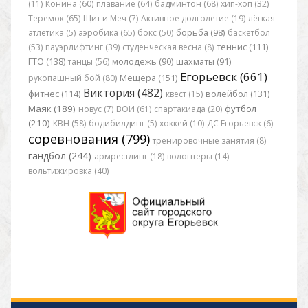
(11)
Конина (60)
плавание (64)
бадминтон (68)
хип-хоп (32)
Теремок (65)
Щит и Меч (7)
Активное долголетие (19)
лёгкая
атлетика (5)
аэробика (65)
бокс (50)
борьба (98)
баскетбол
(53)
пауэрлифтинг (39)
студенческая весна (8)
теннис (111)
ГТО (138)
танцы (56)
молодежь (90)
шахматы (91)
Егорьевск (661)
рукопашный бой (80)
Мещера (151)
Виктория (482)
фитнес (114)
квест (15)
волейбол (131)
Маяк (189)
футбол
новус (7)
ВОИ (61)
спартакиада (20)
(210)
КВН (58)
бодибилдинг (5)
хоккей (10)
ДС Егорьевск (6)
соревнования (799)
тренировочные занятия (8)
гандбол (244)
армрестлинг (18)
волонтеры (14)
вольтижировка (40)