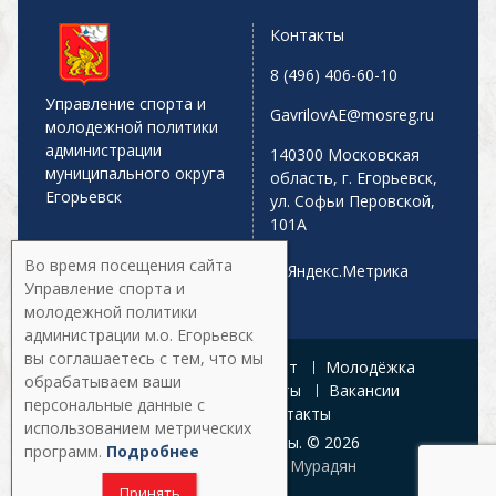
Контакты
8 (496) 406-60-10
Управление спорта и
GavrilovAE@mosreg.ru
молодежной политики
администрации
140300 Московская
муниципального округа
область, г. Егорьевск,
Егорьевск
ул. Софьи Перовской,
101А
Во время посещения сайта
Управление спорта и
молодежной политики
администрации м.о. Егорьевск
вы соглашаетесь с тем, что мы
Главная
Афиша
Спорт
Молодёжка
обрабатываем ваши
Управление
Документы
Вакансии
персональные данные с
Галерея
Контакты
использованием метрических
Все права защищены. © 2026
программ.
Подробнее
Разработка:
Армен Мурадян