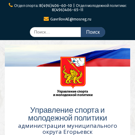
Перейти
Отдел спорта: 8(496)406-60-10 | Отдел молодежной политики:
к
8(496)406-65-11
содержимому
GavrilovAE@mosreg.ru
Поиск
по:
Управление спорта и
молодежной политики
администрации муниципального
округа Егорьевск