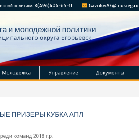
ежной политики: 8(496)406-65-11
GavrilovAE@mosreg.ru
та и молодежной политики
ципального округа Егорьевск
Молодёжка
Управление
Документы
ЫЕ ПРИЗЕРЫ КУБКА АПЛ
реди команд 2018 г.р.