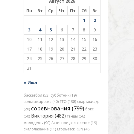
Август 2026
Пн
Вт
Ср
Чт
Пт
Сб
Вс
1
2
3
4
5
6
7
8
9
10
11
12
13
14
15
16
17
18
19
20
21
22
23
24
25
26
27
28
29
30
31
« Июл
баскетбол (53)
субботник (19)
вольтижировка (40)
ГТО (138)
спартакиада
соревнования (799)
(20)
бокс
Виктория (482)
(50)
танцы (56)
молодежь (90)
Активное долголетие (19)
скалолазание (11)
Егорьевск RUN (46)