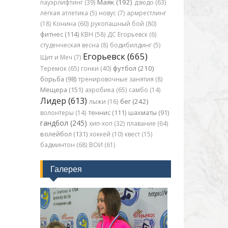
Маяк (192)
пауэрлифтинг (39)
дзюдо (63)
лёгкая атлетика (5)
новус (7)
армрестлинг
(18)
Конина (60)
рукопашный бой (80)
фитнес (114)
КВН (58)
ДС Егорьевск (6)
студенческая весна (8)
бодибилдинг (5)
Егорьевск (665)
Щит и Меч (7)
футбол (210)
Теремок (65)
гонки (40)
борьба (98)
тренировочные занятия (8)
Мещера (151)
аэробика (65)
самбо (14)
Лидер (613)
бег (242)
лыжи (16)
волонтеры (14)
теннис (111)
шахматы (91)
гандбол (245)
хип-хоп (32)
плавание (64)
волейбол (131)
хоккей (10)
квест (15)
бадминтон (68)
ВОИ (61)
Галерея