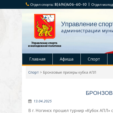
Перейти
Отдел спорта: 8(496)406-60-10 | Отдел молод
к
содержимому
Управление спор
администрации муни
Главная
Афиша
Спорт
Спорт
>
Бронзовые призеры кубка АПЛ
БРОНЗОВ
13.04.2025
В г. Ногинск прошел турнир «Кубок АПЛ» с