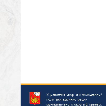
Управление спорта и молодежной
политики администрации
муниципального округа Егорьевск