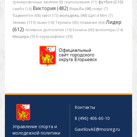
футбол (210)
тренировочные занятия (8)
скалолазание (11)
Виктория (482)
самбо (14)
борьба (98)
новус (7)
бадминтон (68)
квест (15)
молодежь (90)
Щит и Меч (7)
Лидер
теннис (111)
лыжи (16)
Теремок (65)
плавание (64)
(612)
Активное долголетие (19)
Конина (60)
волонтеры (14)
Мещера (151)
пауэрлифтинг (39)
Контакты
8 (496) 406-60-10
Управление спорта и
GavrilovAE@mosreg.ru
молодежной политики