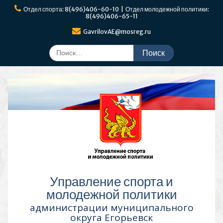
Перейти
Отдел спорта: 8(496)406-60-10 | Отдел молодежной политики:
к
8(496)406-65-11
содержимому
GavrilovAE@mosreg.ru
Поиск
по:
Управление спорта и
молодежной политики
администрации муниципального
округа Егорьевск