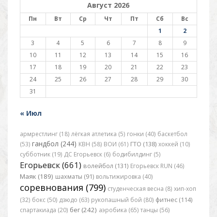
Август 2026
Пн
Вт
Ср
Чт
Пт
Сб
Вс
1
2
3
4
5
6
7
8
9
10
11
12
13
14
15
16
17
18
19
20
21
22
23
24
25
26
27
28
29
30
31
« Июл
армрестлинг (18)
лёгкая атлетика (5)
гонки (40)
баскетбол
гандбол (244)
(53)
КВН (58)
ВОИ (61)
ГТО (138)
хоккей (10)
субботник (19)
ДС Егорьевск (6)
бодибилдинг (5)
Егорьевск (661)
волейбол (131)
Егорьевск RUN (46)
Маяк (189)
шахматы (91)
вольтижировка (40)
соревнования (799)
студенческая весна (8)
хип-хоп
(32)
бокс (50)
дзюдо (63)
рукопашный бой (80)
фитнес (114)
бег (242)
спартакиада (20)
аэробика (65)
танцы (56)