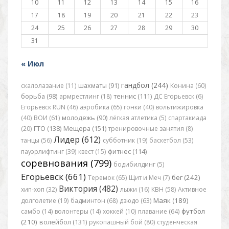
10
11
12
13
14
15
16
17
18
19
20
21
22
23
24
25
26
27
28
29
30
31
« Июл
гандбол (244)
скалолазание (11)
шахматы (91)
Конина (60)
борьба (98)
армрестлинг (18)
теннис (111)
ДС Егорьевск (6)
Егорьевск RUN (46)
аэробика (65)
гонки (40)
вольтижировка
(40)
ВОИ (61)
молодежь (90)
лёгкая атлетика (5)
спартакиада
(20)
ГТО (138)
Мещера (151)
тренировочные занятия (8)
Лидер (612)
танцы (56)
субботник (19)
баскетбол (53)
пауэрлифтинг (39)
квест (15)
фитнес (114)
соревнования (799)
бодибилдинг (5)
Егорьевск (661)
бег (242)
Теремок (65)
Щит и Меч (7)
Виктория (482)
хип-хоп (32)
лыжи (16)
КВН (58)
Активное
Маяк (189)
долголетие (19)
бадминтон (68)
дзюдо (63)
футбол
самбо (14)
волонтеры (14)
хоккей (10)
плавание (64)
(210)
волейбол (131)
рукопашный бой (80)
студенческая