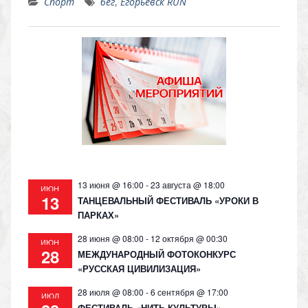
Спорт
бег
,
Егорьевск RUN
n
e
at
p
o
gr
s
y
kl
a
A
Li
as
m
p
n
s
p
k
ni
ki
13 июня @ 16:00
-
23 августа @ 18:00
ИЮН
13
ТАНЦЕВАЛЬНЫЙ ФЕСТИВАЛЬ «УРОКИ В
ПАРКАХ»
28 июня @ 08:00
-
12 октября @ 00:30
ИЮН
28
МЕЖДУНАРОДНЫЙ ФОТОКОНКУРС
«РУССКАЯ ЦИВИЛИЗАЦИЯ»
28 июля @ 08:00
-
6 сентября @ 17:00
ИЮЛ
ФЕСТИВАЛЬ «НИТЬ КУЛЬТУРЫ»