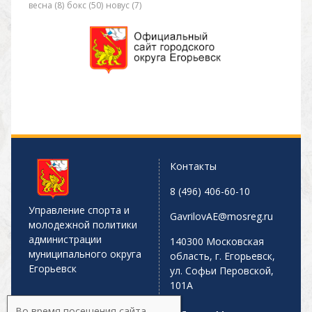
весна (8)
бокс (50)
новус (7)
Контакты
8 (496) 406-60-10
Управление спорта и
GavrilovAE@mosreg.ru
молодежной политики
администрации
140300 Московская
муниципального округа
область, г. Егорьевск,
Егорьевск
ул. Софьи Перовской,
101А
Во время посещения сайта