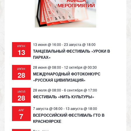
s
p
k
ni
ki
13 июня @ 16:00
-
23 августа @ 18:00
ИЮН
13
ТАНЦЕВАЛЬНЫЙ ФЕСТИВАЛЬ «УРОКИ В
ПАРКАХ»
28 июня @ 08:00
-
12 октября @ 00:30
ИЮН
28
МЕЖДУНАРОДНЫЙ ФОТОКОНКУРС
«РУССКАЯ ЦИВИЛИЗАЦИЯ»
28 июля @ 08:00
-
6 сентября @ 17:00
ИЮЛ
28
ФЕСТИВАЛЬ «НИТЬ КУЛЬТУРЫ»
7 августа @ 08:00
-
13 августа @ 18:00
АВГ
7
ВСЕРОССИЙСКИЙ ФЕСТИВАЛЬ ГТО В
КРАСНОЯРСКЕ