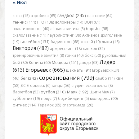
« Июл
гандбол (245)
квест (15)
аэробика (65)
плавание (64)
теннис (111)
ГТО (138)
волонтеры (14)
ВОИ (61)
вольтижировка (40)
лёгкая атлетика (5)
борьба (98)
скалолазание (11)
пауэрлифтинг (39)
Активное долголетие
(19)
волейбол (131)
бадминтон (68)
хоккей (10)
лыжи (16)
Виктория (482)
армрестлинг (18)
хип-хоп (32)
тренировочные занятия (8)
гонки (40)
бокс (50)
рукопашный
Лидер
бой (80)
Конина (60)
Мещера (151)
дзюдо (63)
Егорьевск (665)
(613)
шахматы (91)
Егорьевск RUN
соревнования (799)
бег (242)
(46)
самбо (14)
КВН
(58)
ДС Егорьевск (6)
танцы (56)
студенческая весна (8)
футбол (210)
Маяк (192)
баскетбол (53)
Щит и Меч (7)
субботник (19)
новус (7)
бодибилдинг (5)
молодежь (90)
фитнес (114)
Теремок (65)
спартакиада (20)