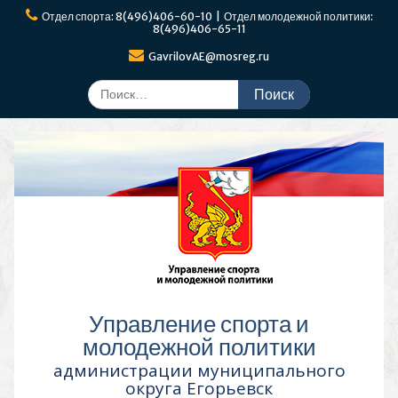
Перейти
Отдел спорта: 8(496)406-60-10 | Отдел молодежной политики:
к
8(496)406-65-11
содержимому
GavrilovAE@mosreg.ru
Поиск
по:
Управление спорта и
молодежной политики
администрации муниципального
округа Егорьевск