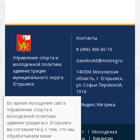
Контакты
8 (496) 406-60-10
Управление спорта и
GavrilovAE@mosreg.ru
молодежной политики
администрации
140300 Московская
муниципального округа
область, г. Егорьевск,
Егорьевск
ул. Софьи Перовской,
101А
Во время посещения сайта
Управление спорта и
молодежной политики
администрации м.о. Егорьевск
вы соглашаетесь с тем, что мы
Главная
Афиша
Спорт
Молодёжка
обрабатываем ваши
Управление
Документы
Вакансии