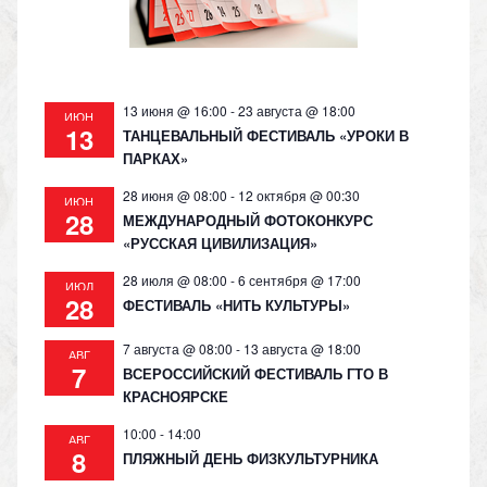
ni
ki
13 июня @ 16:00
-
23 августа @ 18:00
ИЮН
13
ТАНЦЕВАЛЬНЫЙ ФЕСТИВАЛЬ «УРОКИ В
ПАРКАХ»
28 июня @ 08:00
-
12 октября @ 00:30
ИЮН
28
МЕЖДУНАРОДНЫЙ ФОТОКОНКУРС
«РУССКАЯ ЦИВИЛИЗАЦИЯ»
28 июля @ 08:00
-
6 сентября @ 17:00
ИЮЛ
28
ФЕСТИВАЛЬ «НИТЬ КУЛЬТУРЫ»
7 августа @ 08:00
-
13 августа @ 18:00
АВГ
7
ВСЕРОССИЙСКИЙ ФЕСТИВАЛЬ ГТО В
КРАСНОЯРСКЕ
10:00
-
14:00
АВГ
8
ПЛЯЖНЫЙ ДЕНЬ ФИЗКУЛЬТУРНИКА