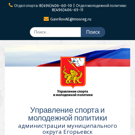
Перейти
Отдел спорта: 8(496)406-60-10 | Отдел молодежной политики:
к
8(496)406-65-11
содержимому
GavrilovAE@mosreg.ru
Поиск
по:
Управление спорта и
молодежной политики
администрации муниципального
округа Егорьевск