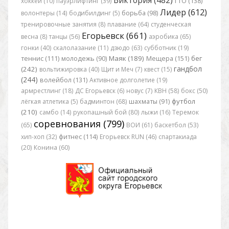
хоккей (10)
пауэрлифтинг (39)
ГТО (138)
Лидер (612)
волонтеры (14)
бодибилдинг (5)
борьба (98)
тренировочные занятия (8)
плавание (64)
студенческая
Егорьевск (661)
весна (8)
танцы (56)
аэробика (65)
гонки (40)
скалолазание (11)
дзюдо (63)
субботник (19)
Маяк (189)
бег
теннис (111)
молодежь (90)
Мещера (151)
гандбол
(242)
вольтижировка (40)
Щит и Меч (7)
квест (15)
(244)
волейбол (131)
Активное долголетие (19)
армрестлинг (18)
ДС Егорьевск (6)
новус (7)
КВН (58)
бокс (50)
футбол
лёгкая атлетика (5)
бадминтон (68)
шахматы (91)
(210)
самбо (14)
рукопашный бой (80)
лыжи (16)
Теремок
соревнования (799)
(65)
ВОИ (61)
баскетбол (53)
хип-хоп (32)
фитнес (114)
Егорьевск RUN (46)
спартакиада
(20)
Конина (60)