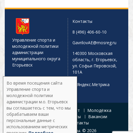
Контакты
8 (496) 406-60-10
Управление спорта и
GavrilovAE@mosreg.ru
молодежной политики
администрации
140300 Московская
муниципального округа
область, г. Егорьевск,
Егорьевск
ул. Софьи Перовской,
101А
Во время посещения сайта
Управление спорта и
молодежной политики
администрации м.о. Егорьевск
вы соглашаетесь с тем, что мы
Главная
Афиша
Спорт
Молодёжка
обрабатываем ваши
Управление
Документы
Вакансии
персональные данные с
Галерея
Контакты
использованием метрических
Все права защищены. © 2026
программ.
Подробнее