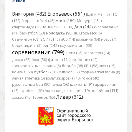
« Июл
Егорьевск (661)
Виктория (482)
Щит и Меч (7)
ГТО
Маяк (189)
(138)
Егорьевск RUN (46)
Мещера (151)
гандбол (244)
спартакиада (20)
теннис (111)
скалолазание
(11)
баскетбол (53)
молодежь (90)
ДС Егорьевск (6)
бадминтон (68)
ВОИ (61)
самбо (14)
плавание (64)
новус (7)
бег (242)
бодибилдинг (5)
пауэрлифтинг (39)
соревнования (799)
лыжи (16)
волонтеры (14)
дзюдо (63)
бокс (50)
фитнес (114)
субботник (19)
тренировочные занятия (8)
борьба (98)
КВН (58)
квест (15)
футбол (210)
Конина (60)
хип-хоп (32)
студенческая весна (8)
лёгкая атлетика (5)
вольтижировка (40)
гонки (40)
рукопашный бой (80)
танцы (56)
шахматы (91)
армрестлинг
(18)
аэробика (65)
Активное долголетие (19)
волейбол (131)
Лидер (612)
хоккей (10)
Теремок (65)