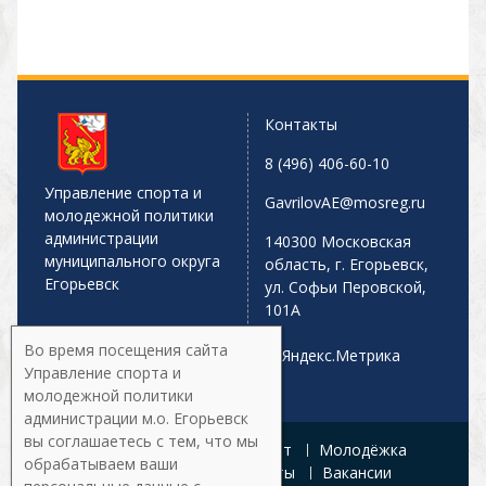
Контакты
8 (496) 406-60-10
Управление спорта и
GavrilovAE@mosreg.ru
молодежной политики
администрации
140300 Московская
муниципального округа
область, г. Егорьевск,
Егорьевск
ул. Софьи Перовской,
101А
Во время посещения сайта
Управление спорта и
молодежной политики
администрации м.о. Егорьевск
вы соглашаетесь с тем, что мы
Главная
Афиша
Спорт
Молодёжка
обрабатываем ваши
Управление
Документы
Вакансии