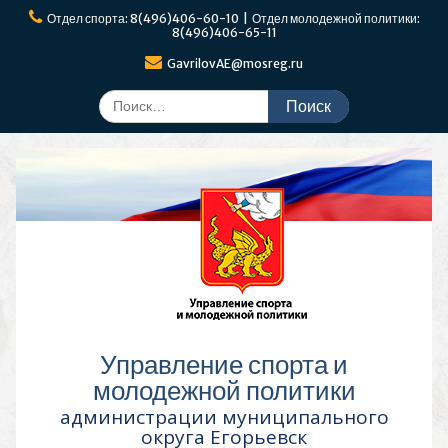
Перейти
Отдел спорта: 8(496)406-60-10 | Отдел молодежной политики:
к
8(496)406-65-11
содержимому
GavrilovAE@mosreg.ru
Поиск
по:
Управление спорта и
молодежной политики
администрации муниципального
округа Егорьевск