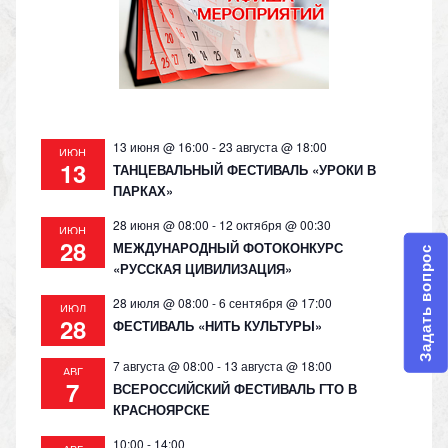
s
p
k
ni
ki
13 июня @ 16:00
-
23 августа @ 18:00
ИЮН
13
ТАНЦЕВАЛЬНЫЙ ФЕСТИВАЛЬ «УРОКИ В
ПАРКАХ»
28 июня @ 08:00
-
12 октября @ 00:30
ИЮН
28
МЕЖДУНАРОДНЫЙ ФОТОКОНКУРС
Задать вопрос
«РУССКАЯ ЦИВИЛИЗАЦИЯ»
28 июля @ 08:00
-
6 сентября @ 17:00
ИЮЛ
28
ФЕСТИВАЛЬ «НИТЬ КУЛЬТУРЫ»
7 августа @ 08:00
-
13 августа @ 18:00
АВГ
7
ВСЕРОССИЙСКИЙ ФЕСТИВАЛЬ ГТО В
КРАСНОЯРСКЕ
10:00
-
14:00