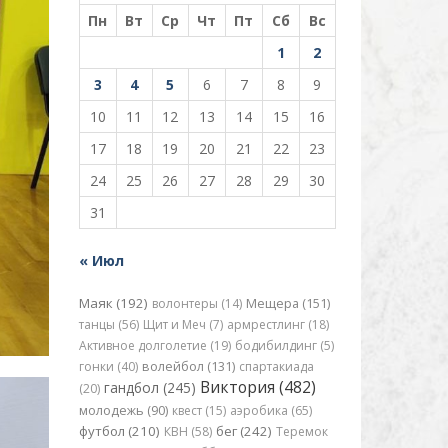
Пн
Вт
Ср
Чт
Пт
Сб
Вс
1
2
3
4
5
6
7
8
9
10
11
12
13
14
15
16
17
18
19
20
21
22
23
24
25
26
27
28
29
30
31
« Июл
Маяк (192)
волонтеры (14)
Мещера (151)
танцы (56)
Щит и Меч (7)
армрестлинг (18)
Активное долголетие (19)
бодибилдинг (5)
гонки (40)
волейбол (131)
спартакиада
Виктория (482)
гандбол (245)
(20)
молодежь (90)
квест (15)
аэробика (65)
футбол (210)
бег (242)
КВН (58)
Теремок