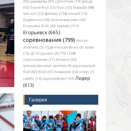
(65)
шахматы (91)
субботник (19)
дзюдо
(63)
баскетбол (53)
бокс (50)
борьба (98)
хип-хоп (32)
фитнес (114)
хоккей (10)
бадминтон (68)
вольтижировка (40)
Егорьевск RUN (46)
теннис (111)
Егорьевск (665)
соревнования (799)
лёгкая
атлетика (5)
студенческая весна (8)
лыжи
(16)
ДС Егорьевск (6)
ГТО (138)
скалолазание (11)
Конина (60)
тренировочные занятия (8)
рукопашный
бой (80)
ВОИ (61)
плавание (64)
новус (7)
Лидер
самбо (14)
пауэрлифтинг (39)
(613)
Галерея