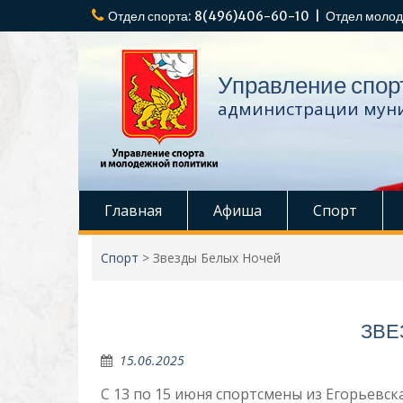
Перейти
Отдел спорта: 8(496)406-60-10 | Отдел молод
к
содержимому
Управление спор
администрации муни
Главная
Афиша
Спорт
Спорт
>
Звезды Белых Ночей
ЗВЕ
15.06.2025
С 13 по 15 июня спортсмены из Егорьевс