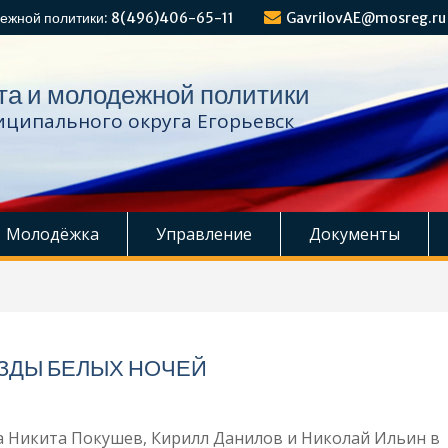
ежной политики: 8(496)406-65-11
GavrilovAE@mosreg.ru
та и молодежной политики
ципального округа Егорьевск
Молодёжка
Управление
Документы
ЗДЫ БЕЛЫХ НОЧЕЙ
ка Никита Покушев, Кирилл Данилов и Николай Ильин в