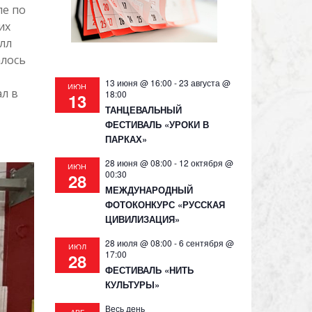
ле по
их
лл
алось
13 июня @ 16:00
-
23 августа @
ИЮН
л в
18:00
13
ТАНЦЕВАЛЬНЫЙ
ФЕСТИВАЛЬ «УРОКИ В
ПАРКАХ»
28 июня @ 08:00
-
12 октября @
ИЮН
00:30
28
МЕЖДУНАРОДНЫЙ
ФОТОКОНКУРС «РУССКАЯ
ЦИВИЛИЗАЦИЯ»
28 июля @ 08:00
-
6 сентября @
ИЮЛ
17:00
28
ФЕСТИВАЛЬ «НИТЬ
КУЛЬТУРЫ»
Весь день