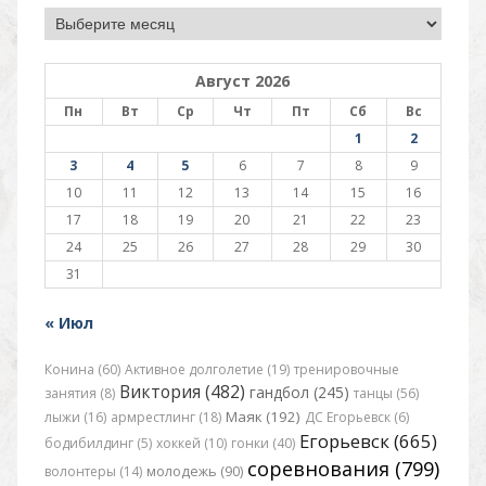
Архив
Август 2026
Пн
Вт
Ср
Чт
Пт
Сб
Вс
1
2
3
4
5
6
7
8
9
10
11
12
13
14
15
16
17
18
19
20
21
22
23
24
25
26
27
28
29
30
31
« Июл
Конина (60)
Активное долголетие (19)
тренировочные
Виктория (482)
гандбол (245)
занятия (8)
танцы (56)
Маяк (192)
лыжи (16)
армрестлинг (18)
ДС Егорьевск (6)
Егорьевск (665)
бодибилдинг (5)
хоккей (10)
гонки (40)
соревнования (799)
волонтеры (14)
молодежь (90)