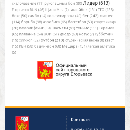
Лидер (613)
скалолазание (11)
рукопашный бой (80)
Егорьевск RUN (46)
Щит и Меч (7)
волейбол (131)
ГТО (138)
бег (242)
бокс (50)
самбо (14)
вольтижировка (40)
фитнес
(114)
борьба (98)
аэробика (65)
баскетбол (53)
спартакиада
(20)
пауэрлифтинг (39)
шахматы (91)
теннис (111)
Теремок
(65)
плавание (64)
ВОИ (61)
дзюдо (63)
новус (7)
субботник
футбол (210)
(19)
хип-хоп (32)
студенческая весна (8)
квест
(15)
КВН (58)
бадминтон (68)
Мещера (151)
лёгкая атлетика
(5)
Контакты
8 (496) 406-60-10