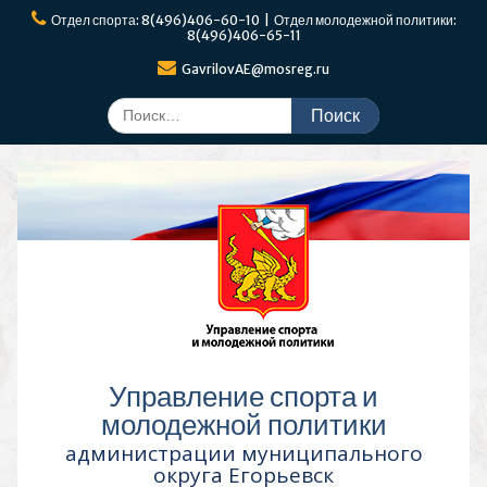
Перейти
Отдел спорта: 8(496)406-60-10 | Отдел молодежной политики:
к
8(496)406-65-11
содержимому
GavrilovAE@mosreg.ru
Поиск
по:
Управление спорта и
молодежной политики
администрации муниципального
округа Егорьевск