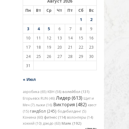
Август 2026
Пн
Вт
Ср
Чт
Пт
Сб
Вс
1
2
3
4
5
6
7
8
9
10
11
12
13
14
15
16
17
18
19
20
21
22
23
24
25
26
27
28
29
30
31
« Июл
аэробика (65)
КВН (58)
волейбол (131)
Лидер (613)
Егорьевск RUN (46)
Щит и
Виктория (482)
Меч (7)
лыжи (16)
квест
гандбол (245)
(15)
бодибилдинг (5)
Конина (60)
фитнес (114)
волонтеры (14)
Маяк (192)
хоккей (10)
дзюдо (63)