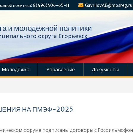
ежной политики: 8(496)406-65-11
GavrilovAE@mosreg.ru
та и молодежной политики
ципального округа Егорьевск
Молодёжка
Управление
Документы
ШЕНИЯ НА ПМЭФ-2025
мическом форуме подписаны договоры с Госфильмофон