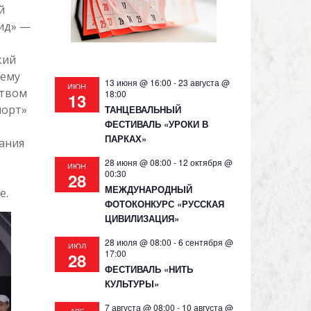
й
ид» —
кий
сему
13 июня @ 16:00
-
23 августа @
ИЮН
ством
18:00
13
порт»
ТАНЦЕВАЛЬНЫЙ
ФЕСТИВАЛЬ «УРОКИ В
ПАРКАХ»
ания
28 июня @ 08:00
-
12 октября @
ИЮН
00:30
28
МЕЖДУНАРОДНЫЙ
е.
ФОТОКОНКУРС «РУССКАЯ
ЦИВИЛИЗАЦИЯ»
28 июля @ 08:00
-
6 сентября @
ИЮЛ
17:00
28
ФЕСТИВАЛЬ «НИТЬ
КУЛЬТУРЫ»
7 августа @ 08:00
-
10 августа @