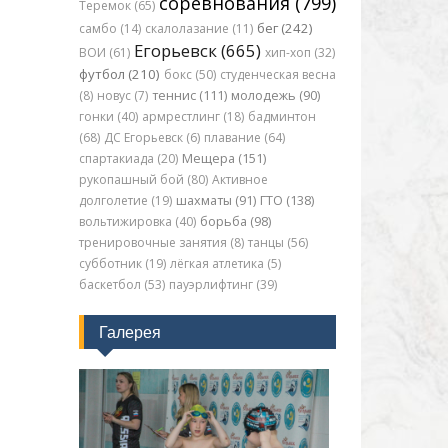
соревнования (799)
Теремок (65)
бег (242)
самбо (14)
скалолазание (11)
Егорьевск (665)
ВОИ (61)
хип-хоп (32)
футбол (210)
бокс (50)
студенческая весна
(8)
новус (7)
теннис (111)
молодежь (90)
гонки (40)
армрестлинг (18)
бадминтон
(68)
ДС Егорьевск (6)
плавание (64)
спартакиада (20)
Мещера (151)
рукопашный бой (80)
Активное
долголетие (19)
шахматы (91)
ГТО (138)
вольтижировка (40)
борьба (98)
тренировочные занятия (8)
танцы (56)
субботник (19)
лёгкая атлетика (5)
баскетбол (53)
пауэрлифтинг (39)
Галерея