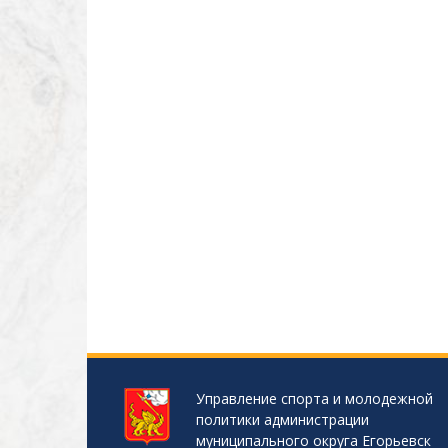
Управление спорта и молодежной
политики администрации
муниципального округа Егорьевск