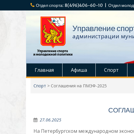
Перейти
Отдел спорта: 8(496)406-60-10 | Отдел молод
к
содержимому
Управление спор
администрации муни
Главная
Афиша
Спорт
Спорт
>
Соглашения на ПМЭФ-2025
СОГЛА
27.06.2025
На Петербургском международном эконо