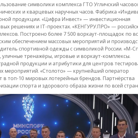
льзование символики комплекса ГТО Угличский часово
нических и кварцевых наручных часов. Фабрика «Индив
ирной продукции. «Цифра Инвест» — инвестиционная
вых решениях и IT-проектах. «КЕНГУРУ.ПРО» — российс
ексов. Построено более 7 500 воркаут-площадок по в
еским обеспечением массовых мероприятий и производ
дитель спортивной одежды с символикой России. «М-С
 уличные тренажёры, игровые и воркаут-комплексы.
радной продукции и атрибутики для центров тестиров
ых мероприятий. «Столото» — крупнейший оператор
ит в топ-10 мировых лотерейных брендов. Партнёрства
зации спорта и здорового образа жизни по всей стран