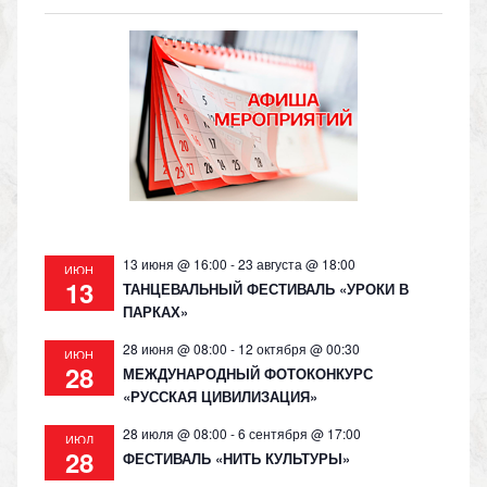
o
gr
s
y
kl
a
A
Li
as
m
p
n
s
p
k
ni
ki
13 июня @ 16:00
-
23 августа @ 18:00
ИЮН
13
ТАНЦЕВАЛЬНЫЙ ФЕСТИВАЛЬ «УРОКИ В
ПАРКАХ»
28 июня @ 08:00
-
12 октября @ 00:30
ИЮН
28
МЕЖДУНАРОДНЫЙ ФОТОКОНКУРС
«РУССКАЯ ЦИВИЛИЗАЦИЯ»
28 июля @ 08:00
-
6 сентября @ 17:00
ИЮЛ
28
ФЕСТИВАЛЬ «НИТЬ КУЛЬТУРЫ»