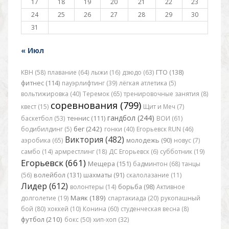
17
18
19
20
21
22
23
24
25
26
27
28
29
30
31
« Июл
КВН (58)
плавание (64)
лыжи (16)
дзюдо (63)
ГТО (138)
фитнес (114)
пауэрлифтинг (39)
лёгкая атлетика (5)
вольтижировка (40)
Теремок (65)
тренировочные занятия (8)
соревнования (799)
квест (15)
Щит и Меч (7)
гандбол (244)
баскетбол (53)
теннис (111)
ВОИ (61)
бег (242)
бодибилдинг (5)
гонки (40)
Егорьевск RUN (46)
Виктория (482)
аэробика (65)
молодежь (90)
новус (7)
самбо (14)
армрестлинг (18)
ДС Егорьевск (6)
субботник (19)
Егорьевск (661)
Мещера (151)
бадминтон (68)
танцы
(56)
волейбол (131)
шахматы (91)
скалолазание (11)
Лидер (612)
волонтеры (14)
борьба (98)
Активное
Маяк (189)
долголетие (19)
спартакиада (20)
рукопашный
бой (80)
хоккей (10)
Конина (60)
студенческая весна (8)
футбол (210)
бокс (50)
хип-хоп (32)