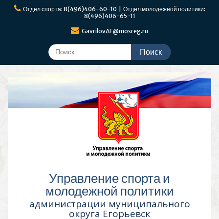
Перейти
Отдел спорта: 8(496)406-60-10 | Отдел молодежной политики:
к
8(496)406-65-11
содержимому
GavrilovAE@mosreg.ru
Поиск
по:
Управление спорта и
молодежной политики
администрации муниципального
округа Егорьевск