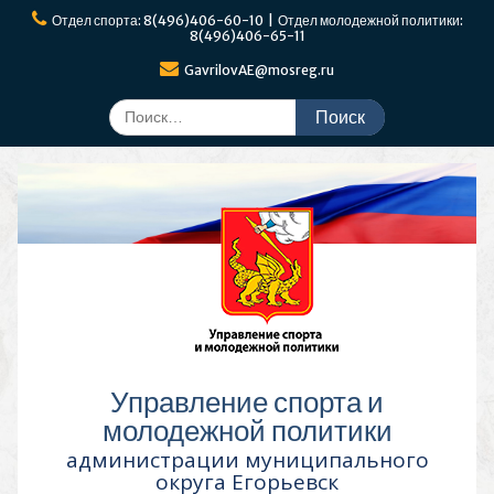
Перейти
Отдел спорта: 8(496)406-60-10 | Отдел молодежной политики:
к
8(496)406-65-11
содержимому
GavrilovAE@mosreg.ru
Поиск
по:
Управление спорта и
молодежной политики
администрации муниципального
округа Егорьевск