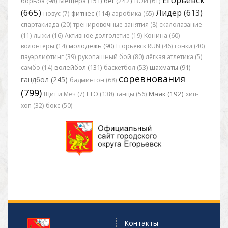
бег (242)
борьба (98)
Мещера (151)
ВОИ (61)
(665)
Лидер (613)
новус (7)
фитнес (114)
аэробика (65)
спартакиада (20)
тренировочные занятия (8)
скалолазание
(11)
лыжи (16)
Активное долголетие (19)
Конина (60)
волонтеры (14)
молодежь (90)
Егорьевск RUN (46)
гонки (40)
пауэрлифтинг (39)
рукопашный бой (80)
лёгкая атлетика (5)
самбо (14)
волейбол (131)
баскетбол (53)
шахматы (91)
соревнования
гандбол (245)
бадминтон (68)
(799)
Маяк (192)
Щит и Меч (7)
ГТО (138)
танцы (56)
хип-
хоп (32)
бокс (50)
Контакты