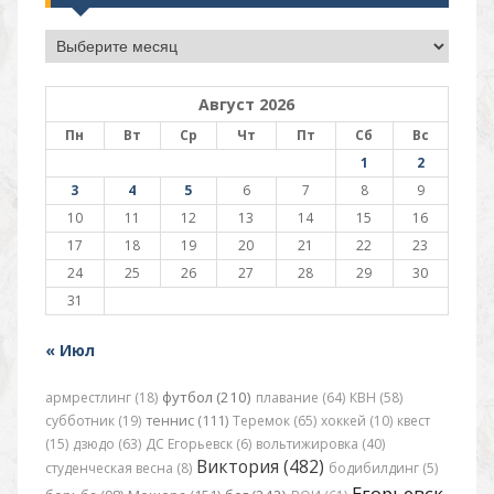
Архив
Август 2026
Пн
Вт
Ср
Чт
Пт
Сб
Вс
1
2
3
4
5
6
7
8
9
10
11
12
13
14
15
16
17
18
19
20
21
22
23
24
25
26
27
28
29
30
31
« Июл
футбол (210)
армрестлинг (18)
плавание (64)
КВН (58)
субботник (19)
теннис (111)
Теремок (65)
хоккей (10)
квест
(15)
дзюдо (63)
ДС Егорьевск (6)
вольтижировка (40)
Виктория (482)
студенческая весна (8)
бодибилдинг (5)
Егорьевск