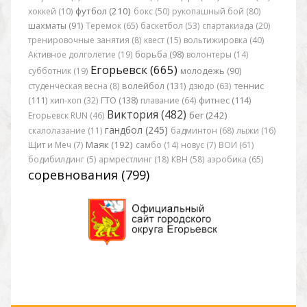
футбол (210)
хоккей (10)
бокс (50)
рукопашный бой (80)
шахматы (91)
Теремок (65)
баскетбол (53)
спартакиада (20)
тренировочные занятия (8)
квест (15)
вольтижировка (40)
Активное долголетие (19)
борьба (98)
волонтеры (14)
Егорьевск (665)
субботник (19)
молодежь (90)
студенческая весна (8)
волейбол (131)
дзюдо (63)
теннис
(111)
хип-хоп (32)
ГТО (138)
плавание (64)
фитнес (114)
Виктория (482)
бег (242)
Егорьевск RUN (46)
гандбол (245)
скалолазание (11)
бадминтон (68)
лыжи (16)
Маяк (192)
Щит и Меч (7)
самбо (14)
новус (7)
ВОИ (61)
бодибилдинг (5)
армрестлинг (18)
КВН (58)
аэробика (65)
соревнования (799)