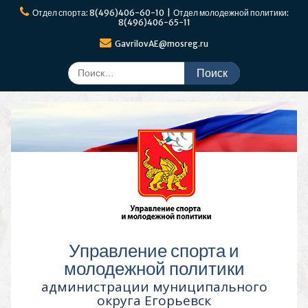
Перейти
Отдел спорта: 8(496)406-60-10 | Отдел молодежной политики:
к
8(496)406-65-11
содержимому
GavrilovAE@mosreg.ru
Поиск
по:
Управление спорта и
молодежной политики
администрации муниципального
округа Егорьевск