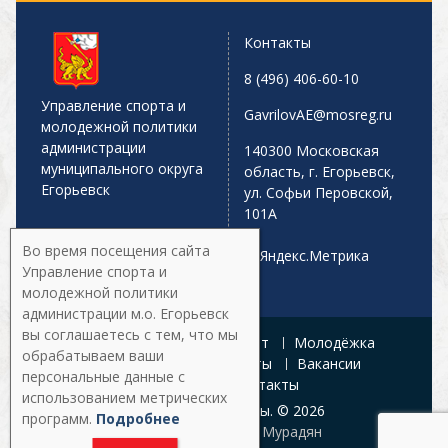
Контакты
8 (496) 406-60-10
Управление спорта и
GavrilovAE@mosreg.ru
молодежной политики
администрации
140300 Московская
муниципального округа
область, г. Егорьевск,
Егорьевск
ул. Софьи Перовской,
101А
Во время посещения сайта
Управление спорта и
молодежной политики
администрации м.о. Егорьевск
вы соглашаетесь с тем, что мы
Главная
Афиша
Спорт
Молодёжка
обрабатываем ваши
Управление
Документы
Вакансии
персональные данные с
Галерея
Контакты
использованием метрических
Все права защищены. © 2026
программ.
Подробнее
Разработка:
Армен Мурадян