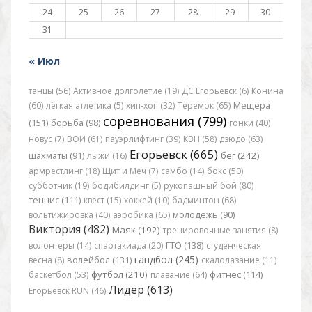
24
25
26
27
28
29
30
31
« Июл
танцы (56)
Активное долголетие (19)
ДС Егорьевск (6)
Конина
(60)
лёгкая атлетика (5)
хип-хоп (32)
Теремок (65)
Мещера
соревнования (799)
(151)
борьба (98)
гонки (40)
новус (7)
ВОИ (61)
пауэрлифтинг (39)
КВН (58)
дзюдо (63)
Егорьевск (665)
бег (242)
шахматы (91)
лыжи (16)
армрестлинг (18)
Щит и Меч (7)
самбо (14)
бокс (50)
субботник (19)
бодибилдинг (5)
рукопашный бой (80)
теннис (111)
квест (15)
хоккей (10)
бадминтон (68)
вольтижировка (40)
аэробика (65)
молодежь (90)
Виктория (482)
Маяк (192)
тренировочные занятия (8)
волонтеры (14)
спартакиада (20)
ГТО (138)
студенческая
гандбол (245)
весна (8)
волейбол (131)
скалолазание (11)
футбол (210)
баскетбол (53)
плавание (64)
фитнес (114)
Лидер (613)
Егорьевск RUN (46)