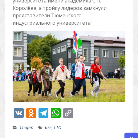
университета имени академика С.П.
Королёва, а тройку лидеров замкнули
представители Тюменского
индустриального университета!
V
O
T
W
C
K
d
el
h
o
Спорт
бег
,
ГТО
n
e
at
p