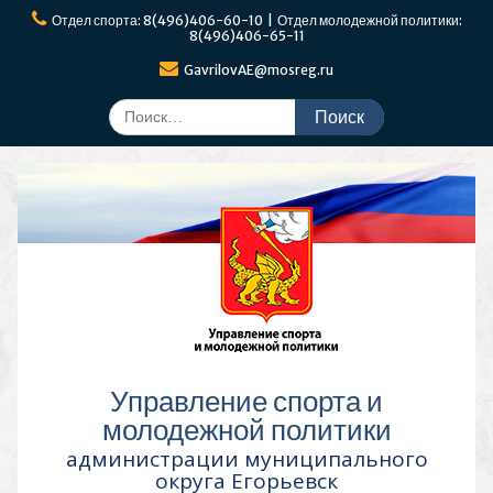
Перейти
Отдел спорта: 8(496)406-60-10 | Отдел молодежной политики:
к
8(496)406-65-11
содержимому
GavrilovAE@mosreg.ru
Поиск
по:
Управление спорта и
молодежной политики
администрации муниципального
округа Егорьевск