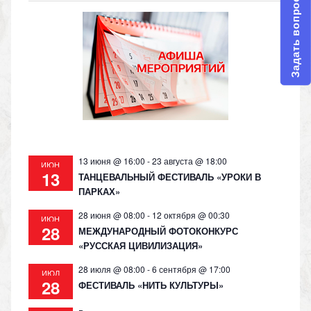
o
gr
s
y
Задать вопрос
kl
a
A
Li
as
m
p
n
s
p
k
ni
ki
13 июня @ 16:00
-
23 августа @ 18:00
ИЮН
13
ТАНЦЕВАЛЬНЫЙ ФЕСТИВАЛЬ «УРОКИ В
ПАРКАХ»
28 июня @ 08:00
-
12 октября @ 00:30
ИЮН
28
МЕЖДУНАРОДНЫЙ ФОТОКОНКУРС
«РУССКАЯ ЦИВИЛИЗАЦИЯ»
28 июля @ 08:00
-
6 сентября @ 17:00
ИЮЛ
28
ФЕСТИВАЛЬ «НИТЬ КУЛЬТУРЫ»