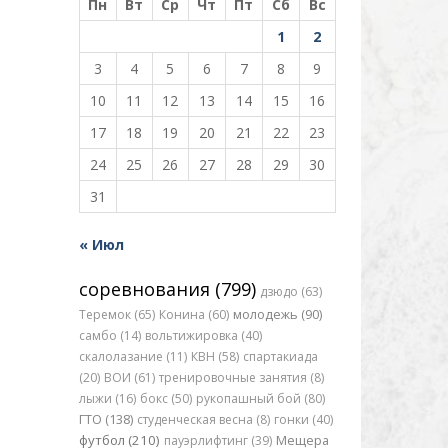
Пн
Вт
Ср
Чт
Пт
Сб
Вс
1
2
3
4
5
6
7
8
9
10
11
12
13
14
15
16
17
18
19
20
21
22
23
24
25
26
27
28
29
30
31
« Июл
соревнования (799)
дзюдо (63)
Теремок (65)
Конина (60)
молодежь (90)
самбо (14)
вольтижировка (40)
скалолазание (11)
КВН (58)
спартакиада
(20)
ВОИ (61)
тренировочные занятия (8)
лыжи (16)
бокс (50)
рукопашный бой (80)
ГТО (138)
студенческая весна (8)
гонки (40)
футбол (210)
пауэрлифтинг (39)
Мещера