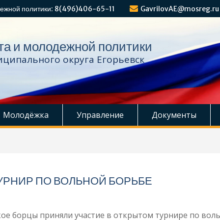
ежной политики: 8(496)406-65-11
GavrilovAE@mosreg.ru
та и молодежной политики
ципального округа Егорьевск
Молодёжка
Управление
Документы
УРНИР ПО ВОЛЬНОЙ БОРЬБЕ
е борцы приняли участие в открытом турнире по вол