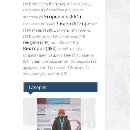
бег (242)
(151)
квест (15)
хип-хоп (32)
ДС
Егорьевск (6)
баскетбол (53)
лёгкая
Егорьевск (661)
атлетика (5)
Лидер (612)
Егорьевск RUN (46)
фитнес
Маяк (189)
(114)
шахматы (91)
теннис
(111)
субботник (19)
волонтеры (14)
гандбол (244)
волейбол (131)
Виктория (482)
аэробика (65)
бодибилдинг (5)
Щит и Меч (7)
плавание
(64)
танцы (56)
бадминтон (68)
борьба (98)
армрестлинг (18)
хоккей (10)
новус (7)
Активное долголетие (19)
Галерея