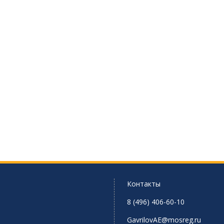
Контакты
8 (496) 406-60-10
GavrilovAE@mosreg.ru