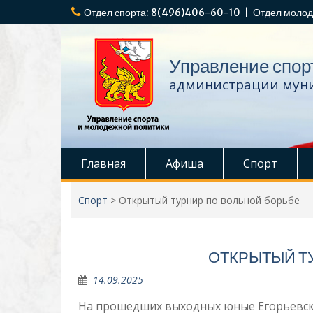
Перейти
Отдел спорта: 8(496)406-60-10 | Отдел молод
к
содержимому
Управление спор
администрации муни
Главная
Афиша
Спорт
Спорт
>
Открытый турнир по вольной борьбе
ОТКРЫТЫЙ Т
14.09.2025
На прошедших выходных юные Егорьевско