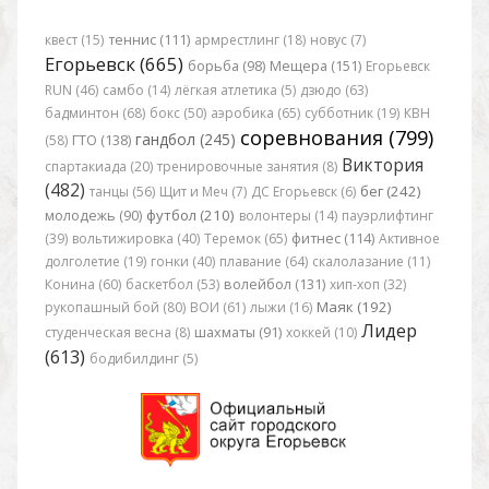
квест (15)
теннис (111)
армрестлинг (18)
новус (7)
Егорьевск (665)
борьба (98)
Мещера (151)
Егорьевск
RUN (46)
самбо (14)
лёгкая атлетика (5)
дзюдо (63)
бадминтон (68)
бокс (50)
аэробика (65)
субботник (19)
КВН
соревнования (799)
гандбол (245)
(58)
ГТО (138)
Виктория
спартакиада (20)
тренировочные занятия (8)
(482)
бег (242)
танцы (56)
Щит и Меч (7)
ДС Егорьевск (6)
футбол (210)
молодежь (90)
волонтеры (14)
пауэрлифтинг
(39)
вольтижировка (40)
Теремок (65)
фитнес (114)
Активное
долголетие (19)
гонки (40)
плавание (64)
скалолазание (11)
Конина (60)
баскетбол (53)
волейбол (131)
хип-хоп (32)
Маяк (192)
рукопашный бой (80)
ВОИ (61)
лыжи (16)
Лидер
студенческая весна (8)
шахматы (91)
хоккей (10)
(613)
бодибилдинг (5)