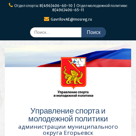
Перейти
Отдел спорта: 8(496)406-60-10 | Отдел молодежной политики:
к
8(496)406-65-11
содержимому
GavrilovAE@mosreg.ru
Поиск
по:
Управление спорта и
молодежной политики
администрации муниципального
округа Егорьевск