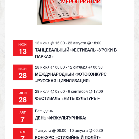
s
p
k
ni
ki
13 июня @ 16:00
-
23 августа @ 18:00
ИЮН
13
ТАНЦЕВАЛЬНЫЙ ФЕСТИВАЛЬ «УРОКИ В
ПАРКАХ»
28 июня @ 08:00
-
12 октября @ 00:30
ИЮН
28
МЕЖДУНАРОДНЫЙ ФОТОКОНКУРС
«РУССКАЯ ЦИВИЛИЗАЦИЯ»
28 июля @ 08:00
-
6 сентября @ 17:00
ИЮЛ
28
ФЕСТИВАЛЬ «НИТЬ КУЛЬТУРЫ»
Весь день
АВГ
7
ДЕНЬ ФИЗКУЛЬТУРНИКА!
7 августа @ 08:00
-
10 августа @ 00:30
АВГ
7
КОНКУРС «СТИХИЙНЫЙ ПОЛЁТ»