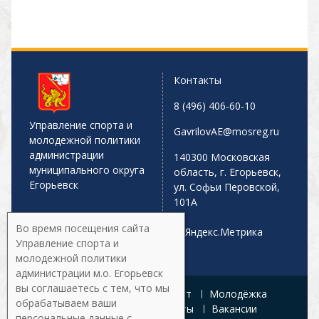
Контакты
8 (496) 406-60-10
Управление спорта и
GavrilovAE@mosreg.ru
молодежной политики
администрации
140300 Московская
муниципального округа
область, г. Егорьевск,
Егорьевск
ул. Софьи Перовской,
101А
Во время посещения сайта
Управление спорта и
молодежной политики
администрации м.о. Егорьевск
вы соглашаетесь с тем, что мы
Главная
Афиша
Спорт
Молодёжка
обрабатываем ваши
Управление
Документы
Вакансии
персональные данные с