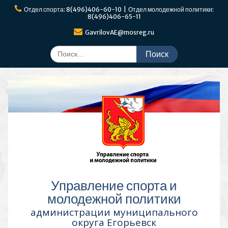
Перейти
Отдел спорта: 8(496)406-60-10 | Отдел молодежной политики:
к
8(496)406-65-11
содержимому
GavrilovAE@mosreg.ru
Поиск
по:
Управление спорта и
молодежной политики
администрации муниципального
округа Егорьевск