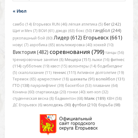
« Июл
бег (242)
самбо (14)
Егорьевск RUN (46)
лёгкая атлетика (5)
гандбол (244)
Щит и Меч (7)
ВОИ (61)
дзюдо (63)
бокс (50)
Егорьевск (661)
Лидер (612)
рукопашный бой (80)
новус (7)
аэробика (65)
вольтижировка (40)
хоккей (10)
соревнования (799)
Виктория (482)
танцы (56)
тренировочные занятия (8)
Мещера (151)
лыжи (16)
фитнес
(114)
субботник (19)
квест (15)
волонтеры (14)
бодибилдинг
(5)
скалолазание (11)
теннис (111)
Активное долголетие (19)
Теремок (65)
армрестлинг (18)
шахматы (91)
волейбол (131)
ГТО (138)
пауэрлифтинг (39)
баскетбол (53)
плавание (64)
Конина (60)
спартакиада (20)
гонки (40)
хип-хоп (32)
Маяк (189)
студенческая весна (8)
бадминтон (68)
КВН (58)
футбол (210)
ДС Егорьевск (6)
молодежь (90)
борьба (98)