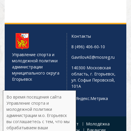
Контакты
8 (496) 406-60-10
Управление спорта и
GavrilovAE@mosreg.ru
молодежной политики
администрации
140300 Московская
муниципального округа
область, г. Егорьевск,
Егорьевск
ул. Софьи Перовской,
101А
Во время посещения сайта
Управление спорта и
молодежной политики
администрации м.о. Егорьевск
вы соглашаетесь с тем, что мы
Главная
Афиша
Спорт
Молодёжка
обрабатываем ваши
Управление
Документы
Вакансии