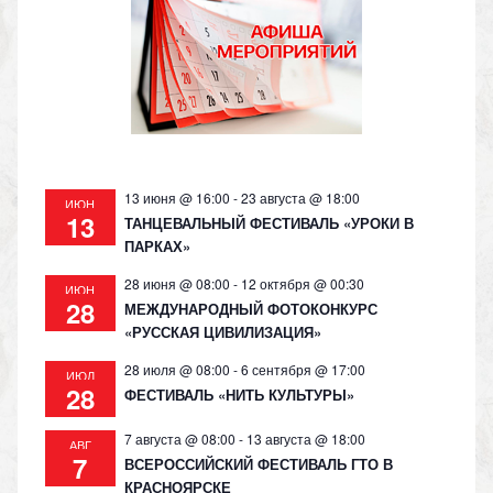
as
m
p
n
s
p
k
ni
ki
13 июня @ 16:00
-
23 августа @ 18:00
ИЮН
13
ТАНЦЕВАЛЬНЫЙ ФЕСТИВАЛЬ «УРОКИ В
ПАРКАХ»
28 июня @ 08:00
-
12 октября @ 00:30
ИЮН
28
МЕЖДУНАРОДНЫЙ ФОТОКОНКУРС
«РУССКАЯ ЦИВИЛИЗАЦИЯ»
28 июля @ 08:00
-
6 сентября @ 17:00
ИЮЛ
28
ФЕСТИВАЛЬ «НИТЬ КУЛЬТУРЫ»
7 августа @ 08:00
-
13 августа @ 18:00
АВГ
7
ВСЕРОССИЙСКИЙ ФЕСТИВАЛЬ ГТО В
КРАСНОЯРСКЕ