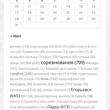
3
4
5
6
7
8
9
10
11
12
13
14
15
16
17
18
19
20
21
22
23
24
25
26
27
28
29
30
31
« Июл
фитнес (114)
спартакиада (20)
ВОИ (61)
субботник (19)
хип-
хоп (32)
бадминтон (68)
волонтеры (14)
Щит и Меч (7)
ДС
Егорьевск (6)
лыжи (16)
бокс (50)
Теремок (65)
Конина (60)
соревнования (799)
бег (242)
дзюдо (63)
Мещера
(151)
скалолазание (11)
Активное долголетие (19)
гонки (40)
гандбол (245)
вольтижировка (40)
ГТО (138)
студенческая
Маяк (192)
весна (8)
хоккей (10)
пауэрлифтинг (39)
молодежь (90)
плавание (64)
теннис (111)
танцы (56)
Егорьевск
рукопашный бой (80)
лёгкая атлетика (5)
(665)
КВН (58)
тренировочные занятия (8)
борьба (98)
квест (15)
баскетбол (53)
самбо (14)
аэробика (65)
Егорьевск
Лидер (613)
RUN (46)
волейбол (131)
бодибилдинг (5)