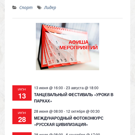
K
d
el
h
o
Спорт
Лидер
n
e
at
p
o
gr
s
y
kl
a
A
Li
as
m
p
n
s
p
k
ni
ki
13 июня @ 16:00
-
23 августа @ 18:00
ИЮН
13
ТАНЦЕВАЛЬНЫЙ ФЕСТИВАЛЬ «УРОКИ В
ПАРКАХ»
28 июня @ 08:00
-
12 октября @ 00:30
ИЮН
28
МЕЖДУНАРОДНЫЙ ФОТОКОНКУРС
«РУССКАЯ ЦИВИЛИЗАЦИЯ»
28 июля @ 08:00
-
6 сентября @ 17:00