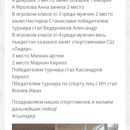
и девушек 3 место занял Бокарев Тимофей
А Фролова Анна заняла 2 место
В игровом классе sl-3 среди мужчин 2 место
занял Нестеров Станислави победителем
турнира стал Ведерников Александр
В игровом классе sl-4 среди мужчин весь
пьедестал оказался занят спортсменами СШ
«Лидер»:
3 место Мялкин артем
2 место Маркин Кирилл
Победителем турнира стал Кассандров
Кирилл
Пбедителем турнира по спорту лиц с ИН стал
Ясенев Иван
Поздравляем наших спортсменов и желаем
дальнейших побед!
#сшлидер