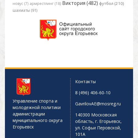
Виктория (482)
футбол (210)
новус (7)
армрестлинг (18)
шахматы (91)
Контакты
8 (496) 406-60-10
Управление спорта и
GavrilovAE@mosreg.ru
молодежной политики
администрации
140300 Московская
муниципального округа
область, г. Егорьевск,
Егорьевск
ул. Софьи Перовской,
101А