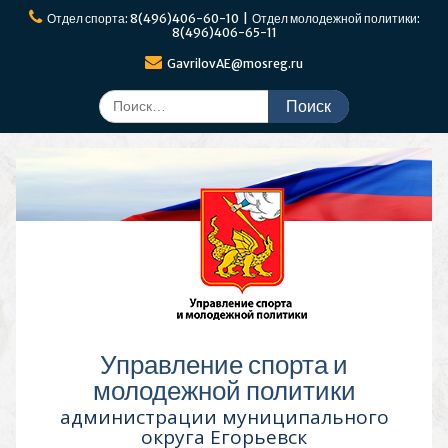
Перейти
Отдел спорта: 8(496)406-60-10 | Отдел молодежной политики:
к
8(496)406-65-11
содержимому
GavrilovAE@mosreg.ru
Поиск
по:
Управление спорта и
молодежной политики
администрации муниципального
округа Егорьевск