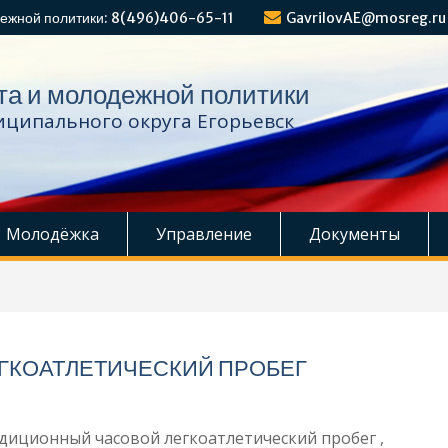
ежной политики: 8(496)406-65-11
GavrilovAE@mosreg.ru
та и молодежной политики
ципального округа Егорьевск
Молодёжка
Управление
Документы
ГКОАТЛЕТИЧЕСКИЙ ПРОБЕГ
адиционный часовой легкоатлетический пробег ,