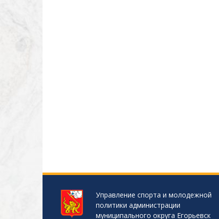
Управление спорта и молодежной
политики администрации
муниципального округа Егорьевск