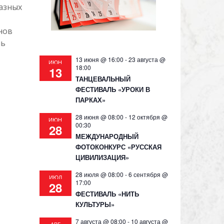
азных
нов
ль
13 июня @ 16:00
-
23 августа @
ИЮН
18:00
13
ТАНЦЕВАЛЬНЫЙ
ФЕСТИВАЛЬ «УРОКИ В
ПАРКАХ»
28 июня @ 08:00
-
12 октября @
ИЮН
00:30
28
МЕЖДУНАРОДНЫЙ
ФОТОКОНКУРС «РУССКАЯ
ЦИВИЛИЗАЦИЯ»
28 июля @ 08:00
-
6 сентября @
ИЮЛ
17:00
28
ФЕСТИВАЛЬ «НИТЬ
КУЛЬТУРЫ»
7 августа @ 08:00
-
10 августа @