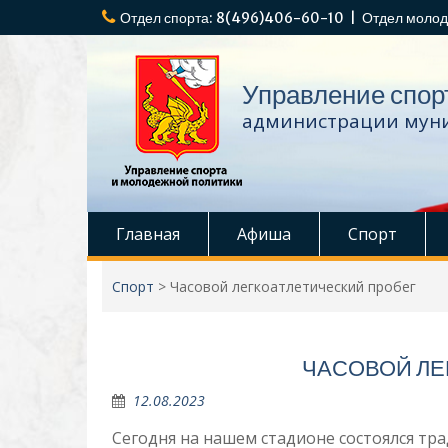
Перейти
Отдел спорта: 8(496)406-60-10 | Отдел молод
к
содержимому
Управление спор
администрации муни
Главная
Афиша
Спорт
Спорт
>
Часовой легкоатлетический пробег
ЧАСОВОЙ ЛЕ
12.08.2023
Сегодня на нашем стадионе состоялся тр