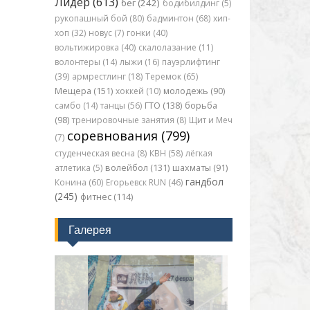
Лидер (613)
бег (242)
бодибилдинг (5)
рукопашный бой (80)
бадминтон (68)
хип-
хоп (32)
новус (7)
гонки (40)
вольтижировка (40)
скалолазание (11)
волонтеры (14)
лыжи (16)
пауэрлифтинг
(39)
армрестлинг (18)
Теремок (65)
Мещера (151)
хоккей (10)
молодежь (90)
самбо (14)
танцы (56)
ГТО (138)
борьба
(98)
тренировочные занятия (8)
Щит и Меч
соревнования (799)
(7)
студенческая весна (8)
КВН (58)
лёгкая
атлетика (5)
волейбол (131)
шахматы (91)
гандбол
Конина (60)
Егорьевск RUN (46)
(245)
фитнес (114)
Галерея