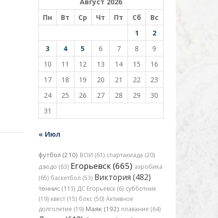
Август 2026
Пн
Вт
Ср
Чт
Пт
Сб
Вс
1
2
3
4
5
6
7
8
9
10
11
12
13
14
15
16
17
18
19
20
21
22
23
24
25
26
27
28
29
30
31
« Июл
футбол (210)
ВОИ (61)
спартакиада (20)
Егорьевск (665)
дзюдо (63)
аэробика
Виктория (482)
(65)
баскетбол (53)
теннис (111)
ДС Егорьевск (6)
субботник
(19)
квест (15)
бокс (50)
Активное
Маяк (192)
долголетие (19)
плавание (64)