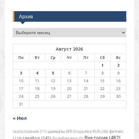
Архив
Архив
Август 2026
Пн
Вт
Ср
Чт
Пт
Сб
Вс
1
2
3
4
5
6
7
8
9
10
11
12
13
14
15
16
17
18
19
20
21
22
23
24
25
26
27
28
29
30
31
« Июл
скалолазание (11)
шахматы (91)
Егорьевск RUN (46)
фитнес
Виктория (482)
гандбол (245)
(114)
бодибилдинг (5)