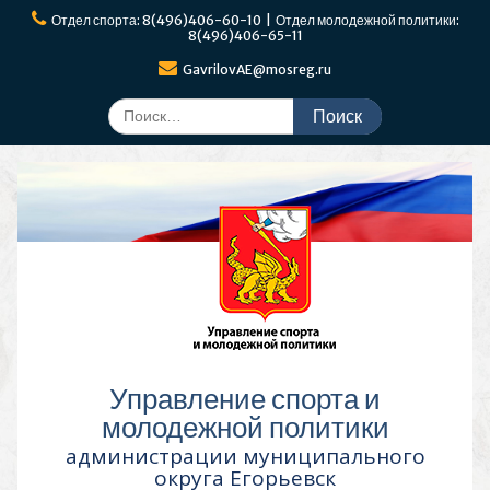
Перейти
Отдел спорта: 8(496)406-60-10 | Отдел молодежной политики:
к
8(496)406-65-11
содержимому
GavrilovAE@mosreg.ru
Поиск
по:
Управление спорта и
молодежной политики
администрации муниципального
округа Егорьевск