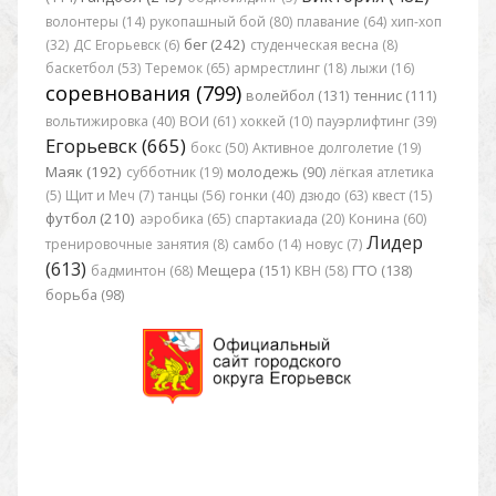
волонтеры (14)
рукопашный бой (80)
плавание (64)
хип-хоп
бег (242)
(32)
ДС Егорьевск (6)
студенческая весна (8)
баскетбол (53)
Теремок (65)
армрестлинг (18)
лыжи (16)
соревнования (799)
волейбол (131)
теннис (111)
вольтижировка (40)
ВОИ (61)
хоккей (10)
пауэрлифтинг (39)
Егорьевск (665)
бокс (50)
Активное долголетие (19)
Маяк (192)
субботник (19)
молодежь (90)
лёгкая атлетика
(5)
Щит и Меч (7)
танцы (56)
гонки (40)
дзюдо (63)
квест (15)
футбол (210)
аэробика (65)
спартакиада (20)
Конина (60)
Лидер
тренировочные занятия (8)
самбо (14)
новус (7)
(613)
бадминтон (68)
Мещера (151)
КВН (58)
ГТО (138)
борьба (98)