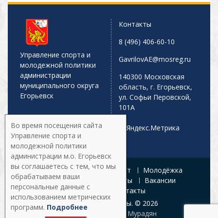
Контакты
8 (496) 406-60-10
Управление спорта и
GavrilovAE@mosreg.ru
молодежной политики
администрации
140300 Московская
муниципального округа
область, г. Егорьевск,
Егорьевск
ул. Софьи Перовской,
101А
Во время посещения сайта
Управление спорта и
молодежной политики
администрации м.о. Егорьевск
вы соглашаетесь с тем, что мы
Главная
Афиша
Спорт
Молодёжка
обрабатываем ваши
Управление
Документы
Вакансии
персональные данные с
Галерея
Контакты
использованием метрических
Все права защищены. © 2026
программ.
Подробнее
Разработка:
Армен Мурадян