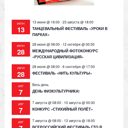
ki
13 июня @ 16:00
-
23 августа @ 18:00
ИЮН
13
ТАНЦЕВАЛЬНЫЙ ФЕСТИВАЛЬ «УРОКИ В
ПАРКАХ»
28 июня @ 08:00
-
12 октября @ 00:30
ИЮН
28
МЕЖДУНАРОДНЫЙ ФОТОКОНКУРС
«РУССКАЯ ЦИВИЛИЗАЦИЯ»
28 июля @ 08:00
-
6 сентября @ 17:00
ИЮЛ
28
ФЕСТИВАЛЬ «НИТЬ КУЛЬТУРЫ»
Весь день
АВГ
7
ДЕНЬ ФИЗКУЛЬТУРНИКА!
7 августа @ 08:00
-
10 августа @ 00:30
АВГ
7
КОНКУРС «СТИХИЙНЫЙ ПОЛЁТ»
7 августа @ 08:00
-
13 августа @ 18:00
АВГ
ВСЕРОССИЙСКИЙ ФЕСТИВАЛЬ ГТО В