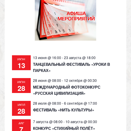
kl
a
A
Li
as
m
p
n
s
p
k
ni
ki
13 июня @ 16:00
-
23 августа @ 18:00
ИЮН
13
ТАНЦЕВАЛЬНЫЙ ФЕСТИВАЛЬ «УРОКИ В
ПАРКАХ»
28 июня @ 08:00
-
12 октября @ 00:30
ИЮН
28
МЕЖДУНАРОДНЫЙ ФОТОКОНКУРС
«РУССКАЯ ЦИВИЛИЗАЦИЯ»
28 июля @ 08:00
-
6 сентября @ 17:00
ИЮЛ
28
ФЕСТИВАЛЬ «НИТЬ КУЛЬТУРЫ»
7 августа @ 08:00
-
10 августа @ 00:30
АВГ
7
КОНКУРС «СТИХИЙНЫЙ ПОЛЁТ»