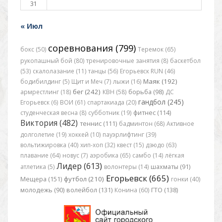
31
« Июл
соревнования (799)
бокс (50)
Теремок (65)
рукопашный бой (80)
тренировочные занятия (8)
баскетбол
(53)
скалолазание (11)
танцы (56)
Егорьевск RUN (46)
Маяк (192)
бодибилдинг (5)
Щит и Меч (7)
лыжи (16)
бег (242)
армрестлинг (18)
КВН (58)
борьба (98)
ДС
гандбол (245)
Егорьевск (6)
ВОИ (61)
спартакиада (20)
студенческая весна (8)
субботник (19)
фитнес (114)
Виктория (482)
теннис (111)
бадминтон (68)
Активное
долголетие (19)
хоккей (10)
пауэрлифтинг (39)
вольтижировка (40)
хип-хоп (32)
квест (15)
дзюдо (63)
плавание (64)
новус (7)
аэробика (65)
самбо (14)
лёгкая
Лидер (613)
атлетика (5)
волонтеры (14)
шахматы (91)
Егорьевск (665)
футбол (210)
Мещера (151)
гонки (40)
молодежь (90)
волейбол (131)
Конина (60)
ГТО (138)