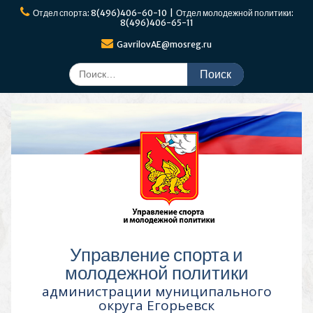
Перейти
Отдел спорта: 8(496)406-60-10 | Отдел молодежной политики:
к
8(496)406-65-11
содержимому
GavrilovAE@mosreg.ru
Поиск
по:
Управление спорта и
молодежной политики
администрации муниципального
округа Егорьевск