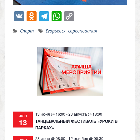
V
O
T
W
C
K
d
el
h
o
Спорт
Егорьевск
,
соревнования
n
e
at
p
o
gr
s
y
kl
a
A
Li
as
m
p
n
s
p
k
ni
ki
13 июня @ 16:00
-
23 августа @ 18:00
ИЮН
13
ТАНЦЕВАЛЬНЫЙ ФЕСТИВАЛЬ «УРОКИ В
ПАРКАХ»
28 июня @ 08:00
-
12 октября @ 00:30
ИЮН