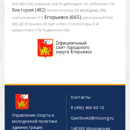
(91)
КВН (58)
плавание (64)
бодибилдинг (5)
субботник (19)
Виктория (482)
лёгкая атлетика (5)
молодежь (90)
Егорьевск (665)
скалолазание (11)
рукопашный бой
(80)
ДС Егорьевск (6)
Щит и Меч (7)
волонтеры (14)
армрестлинг (18)
бадминтон (68)
Контакты
8 (496) 406-60-10
Управление спорта и
GavrilovAE@mosreg.ru
молодежной политики
администрации
140300 Московская