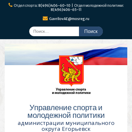
Перейти
Отдел спорта: 8(496)406-60-10 | Отдел молодежной политики:
к
8(496)406-65-11
содержимому
GavrilovAE@mosreg.ru
Поиск
по:
Управление спорта и
молодежной политики
администрации муниципального
округа Егорьевск