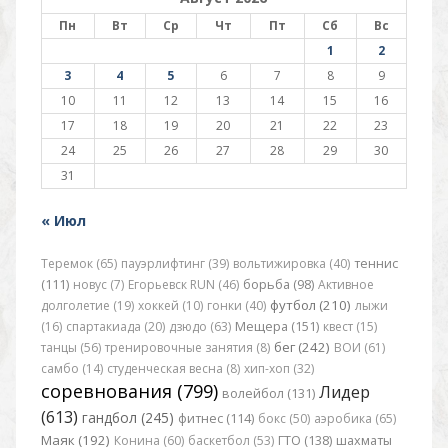
Пн
Вт
Ср
Чт
Пт
Сб
Вс
1
2
3
4
5
6
7
8
9
10
11
12
13
14
15
16
17
18
19
20
21
22
23
24
25
26
27
28
29
30
31
« Июл
Теремок (65)
пауэрлифтинг (39)
вольтижировка (40)
теннис
(111)
новус (7)
Егорьевск RUN (46)
борьба (98)
Активное
футбол (210)
долголетие (19)
хоккей (10)
гонки (40)
лыжи
(16)
спартакиада (20)
дзюдо (63)
Мещера (151)
квест (15)
бег (242)
танцы (56)
тренировочные занятия (8)
ВОИ (61)
самбо (14)
студенческая весна (8)
хип-хоп (32)
соревнования (799)
Лидер
волейбол (131)
(613)
гандбол (245)
фитнес (114)
бокс (50)
аэробика (65)
Маяк (192)
Конина (60)
баскетбол (53)
ГТО (138)
шахматы