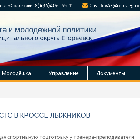
ежной политики: 8(496)406-65-11
GavrilovAE@mosreg.ru
та и молодежной политики
ципального округа Егорьевск
Молодёжка
Управление
Документы
СТО В КРОССЕ ЛЫЖНИКОВ
ая спортивную подготовку у тренера-преподавателя