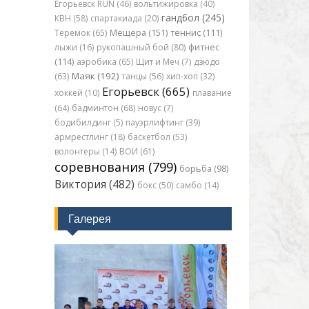
Егорьевск RUN (46)
вольтижировка (40)
гандбол (245)
КВН (58)
спартакиада (20)
Теремок (65)
Мещера (151)
теннис (111)
лыжи (16)
рукопашный бой (80)
фитнес
(114)
аэробика (65)
Щит и Меч (7)
дзюдо
Маяк (192)
(63)
танцы (56)
хип-хоп (32)
Егорьевск (665)
хоккей (10)
плавание
(64)
бадминтон (68)
новус (7)
бодибилдинг (5)
пауэрлифтинг (39)
армрестлинг (18)
баскетбол (53)
волонтеры (14)
ВОИ (61)
соревнования (799)
борьба (98)
Виктория (482)
бокс (50)
самбо (14)
Галерея