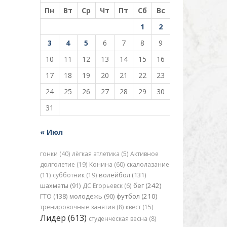
Пн
Вт
Ср
Чт
Пт
Сб
Вс
1
2
3
4
5
6
7
8
9
10
11
12
13
14
15
16
17
18
19
20
21
22
23
24
25
26
27
28
29
30
31
« Июл
гонки (40)
лёгкая атлетика (5)
Активное
долголетие (19)
Конина (60)
скалолазание
(11)
субботник (19)
волейбол (131)
бег (242)
шахматы (91)
ДС Егорьевск (6)
футбол (210)
ГТО (138)
молодежь (90)
тренировочные занятия (8)
квест (15)
Лидер (613)
студенческая весна (8)