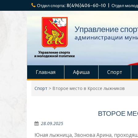
Перейти
Отдел спорта: 8(496)406-60-10 | Отдел молод
к
содержимому
Управление спор
администрации муни
Главная
Афиша
Спорт
Спорт
>
Второе место в Кроссе лыжников
ВТОРОЕ МЕ
28.09.2025
Юная лыжница, Звонова Арина, проходящ