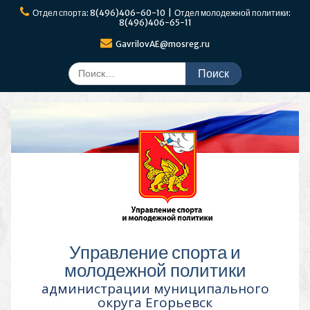
Перейти
Отдел спорта: 8(496)406-60-10 | Отдел молодежной политики:
к
8(496)406-65-11
содержимому
GavrilovAE@mosreg.ru
Поиск
по:
Управление спорта и
молодежной политики
администрации муниципального
округа Егорьевск