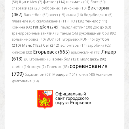
(58)
Щит и Меч (7)
фитнес (114)
шахматы (91)
бокс (50)
Виктория
спартакиада (20)
субботник (19)
хоккей (10)
(482)
баскетбол (53)
квест (15)
лыжи (16)
бодибилдинг (5)
плавание (64)
скалолазание (11)
ГТО (138)
теннис (111)
гандбол (245)
Конина (60)
пауэрлифтинг (39)
дзюдо (63)
тренировочные занятия (8)
танцы (56)
рукопашный бой (80)
футбол
вольтижировка (40)
ВОИ (61)
Егорьевск RUN (46)
(210)
Маяк (192)
бег (242)
волонтеры (14)
аэробика (65)
Егорьевск (665)
Лидер
хип-хоп (32)
армрестлинг (18)
(613)
ДС Егорьевск (6)
волейбол (131)
молодежь (90)
соревнования
самбо (14)
новус (7)
Теремок (65)
(799)
бадминтон (68)
Мещера (151)
гонки (40)
Активное
долголетие (19)