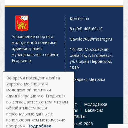
Контакты
8 (496) 406-60-10
Управление спорта и
GavrilovAE@mosreg.ru
молодежной политики
администрации
140300 Московская
муниципального округа
область, г. Егорьевск,
Егорьевск
ул. Софьи Перовской,
101А
Во время посещения сайта
Управление спорта и
молодежной политики
администрации м.о. Егорьевск
вы соглашаетесь с тем, что мы
Главная
Афиша
Спорт
Молодёжка
обрабатываем ваши
Управление
Документы
Вакансии
персональные данные с
Галерея
Контакты
использованием метрических
Все права защищены. © 2026
программ.
Подробнее