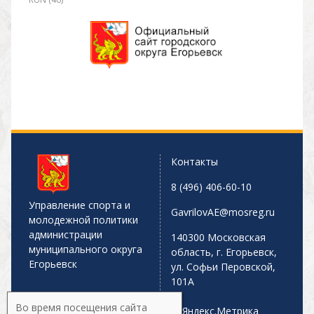
Контакты
8 (496) 406-60-10
Управление спорта и
GavrilovAE@mosreg.ru
молодежной политики
администрации
140300 Московская
муниципального округа
область, г. Егорьевск,
Егорьевск
ул. Софьи Перовской,
101А
Во время посещения сайта