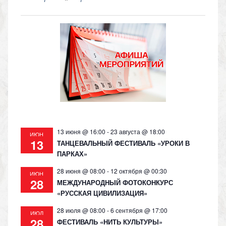
n
e
at
p
o
gr
s
y
kl
a
A
Li
as
m
p
n
s
p
k
ni
ki
13 июня @ 16:00
-
23 августа @ 18:00
ИЮН
13
ТАНЦЕВАЛЬНЫЙ ФЕСТИВАЛЬ «УРОКИ В
ПАРКАХ»
28 июня @ 08:00
-
12 октября @ 00:30
ИЮН
28
МЕЖДУНАРОДНЫЙ ФОТОКОНКУРС
«РУССКАЯ ЦИВИЛИЗАЦИЯ»
28 июля @ 08:00
-
6 сентября @ 17:00
ИЮЛ
28
ФЕСТИВАЛЬ «НИТЬ КУЛЬТУРЫ»