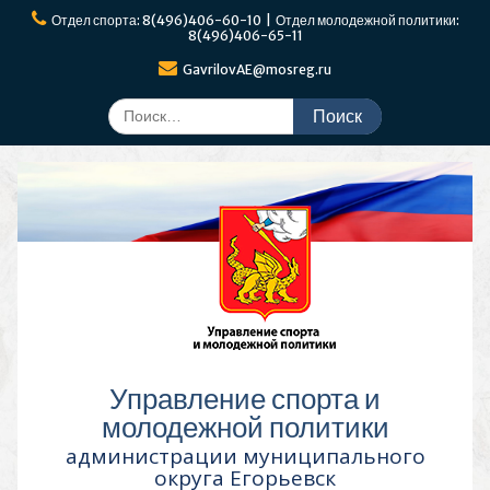
Перейти
Отдел спорта: 8(496)406-60-10 | Отдел молодежной политики:
к
8(496)406-65-11
содержимому
GavrilovAE@mosreg.ru
Поиск
по:
Управление спорта и
молодежной политики
администрации муниципального
округа Егорьевск