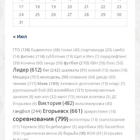
17
18
19
20
21
22
23
24
25
26
27
28
29
30
31
« Июл
ГТО (138)
бадминтон (68)
гонки (40)
спартакиада (20)
самбо
(14)
фитнес (114)
субботник (19)
Щит и Меч (7)
пауэрлифтинг
футбол (210)
(39)
Конина (60)
танцы (56)
КВН (58)
бокс (50)
Лидер (612)
бег (242)
шахматы (91)
хоккей (10)
лыжи (16)
Мещера (151)
молодежь (90)
плавание (64)
дзюдо (63)
Маяк (189)
теннис (111)
Активное долголетие (19)
новус (7)
рукопашный бой (80)
волейбол (131)
тренировочные
занятия (8)
хип-хоп (32)
квест (15)
лёгкая атлетика (5)
ДС
Виктория (482)
Егорьевск (6)
вольтижировка (40)
Егорьевск (661)
гандбол (244)
армрестлинг (18)
соревнования (799)
волонтеры (14)
скалолазание
(11)
Теремок (65)
бодибилдинг (5)
аэробика (65)
баскетбол
(53)
студенческая весна (8)
борьба (98)
ВОИ (61)
Егорьевск
RUN (46)