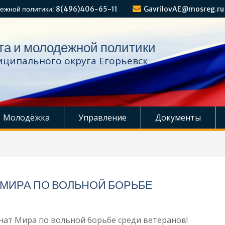
ежной политики: 8(496)406-65-11
GavrilovAE@mosreg.ru
та и молодежной политики
ципального округа Егорьевск
Молодёжка
Управление
Документы
МИРА ПО ВОЛЬНОЙ БОРЬБЕ
нат Мира по вольной борьбе среди ветеранов!