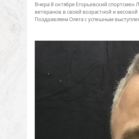
Вчера 8 октября Егорьевский спортсмен 
ветеранов в своей возрастной и весовой 
Поздравляем Олега с успешным выступл