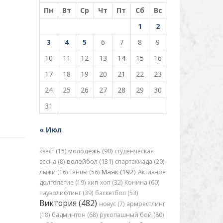
Пн
Вт
Ср
Чт
Пт
Сб
Вс
1
2
3
4
5
6
7
8
9
10
11
12
13
14
15
16
17
18
19
20
21
22
23
24
25
26
27
28
29
30
31
« Июл
квест (15)
молодежь (90)
студенческая
весна (8)
волейбол (131)
спартакиада (20)
Маяк (192)
лыжи (16)
танцы (56)
Активное
долголетие (19)
хип-хоп (32)
Конина (60)
пауэрлифтинг (39)
баскетбол (53)
Виктория (482)
новус (7)
армрестлинг
(18)
бадминтон (68)
рукопашный бой (80)