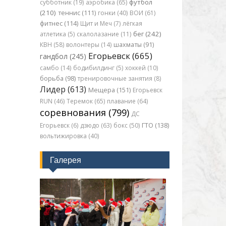
футбол
субботник (19)
аэробика (65)
(210)
теннис (111)
гонки (40)
ВОИ (61)
фитнес (114)
Щит и Меч (7)
лёгкая
бег (242)
атлетика (5)
скалолазание (11)
КВН (58)
волонтеры (14)
шахматы (91)
Егорьевск (665)
гандбол (245)
самбо (14)
бодибилдинг (5)
хоккей (10)
борьба (98)
тренировочные занятия (8)
Лидер (613)
Мещера (151)
Егорьевск
RUN (46)
Теремок (65)
плавание (64)
соревнования (799)
ДС
Егорьевск (6)
дзюдо (63)
бокс (50)
ГТО (138)
вольтижировка (40)
Галерея