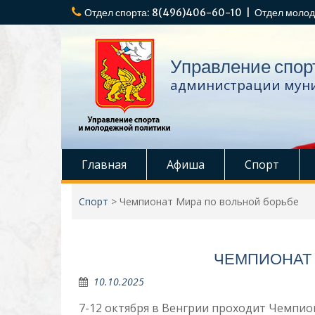
Перейти
Отдел спорта: 8(496)406-60-10 | Отдел молод
к
содержимому
Управление спор
администрации муни
Главная
Афиша
Спорт
Спорт
>
Чемпионат Мира по вольной борьбе
ЧЕМПИОНАТ 
10.10.2025
7-12 октября в Венгрии проходит Чемпио