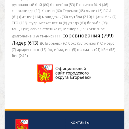
рукопашный бой (80)
баскетбол (53)
Егорьевск RUN (46)
спартакиада (20)
Конина (60)
Теремок (65)
лыжи (16)
ВОИ
футбол (210)
(61)
фитнес (114)
молодежь (90)
Щит и Меч (7)
ГТО (138)
студенческая весна (8)
дзюдо (63)
борьба (98)
танцы (56)
лёгкая атлетика (5)
Мещера (151)
Активное
соревнования (799)
долголетие (19)
теннис (111)
Лидер (613)
ДС Егорьевск (6)
бокс (50)
хоккей (10)
новус
(7)
армрестлинг (18)
бодибилдинг (5)
шахматы (91)
КВН (58)
бег (242)
Контакты