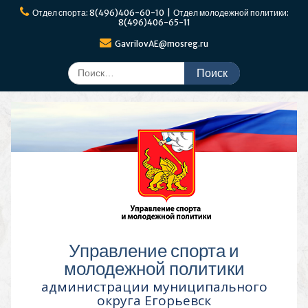
Перейти
Отдел спорта: 8(496)406-60-10 | Отдел молодежной политики:
к
8(496)406-65-11
содержимому
GavrilovAE@mosreg.ru
Поиск
по:
Управление спорта и
молодежной политики
администрации муниципального
округа Егорьевск