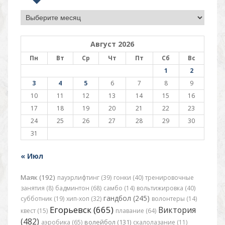
Архив
Август 2026
Пн
Вт
Ср
Чт
Пт
Сб
Вс
1
2
3
4
5
6
7
8
9
10
11
12
13
14
15
16
17
18
19
20
21
22
23
24
25
26
27
28
29
30
31
« Июл
Маяк (192)
пауэрлифтинг (39)
гонки (40)
тренировочные
занятия (8)
бадминтон (68)
самбо (14)
вольтижировка (40)
гандбол (245)
субботник (19)
хип-хоп (32)
волонтеры (14)
Егорьевск (665)
Виктория
квест (15)
плавание (64)
(482)
аэробика (65)
волейбол (131)
скалолазание (11)