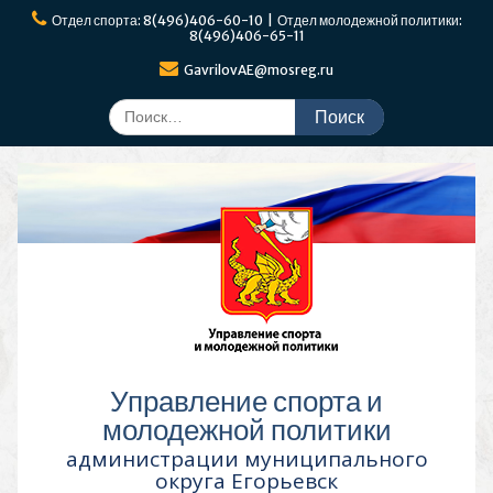
Перейти
Отдел спорта: 8(496)406-60-10 | Отдел молодежной политики:
к
8(496)406-65-11
содержимому
GavrilovAE@mosreg.ru
Поиск
по:
Управление спорта и
молодежной политики
администрации муниципального
округа Егорьевск