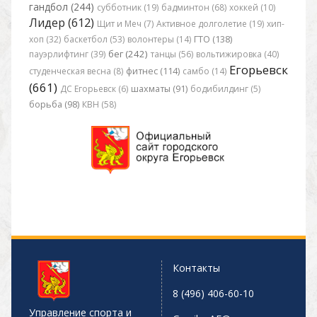
гандбол (244)
субботник (19)
бадминтон (68)
хоккей (10)
Лидер (612)
Щит и Меч (7)
Активное долголетие (19)
хип-
хоп (32)
баскетбол (53)
волонтеры (14)
ГТО (138)
бег (242)
пауэрлифтинг (39)
танцы (56)
вольтижировка (40)
Егорьевск
студенческая весна (8)
фитнес (114)
самбо (14)
(661)
ДС Егорьевск (6)
шахматы (91)
бодибилдинг (5)
борьба (98)
КВН (58)
Контакты
8 (496) 406-60-10
Управление спорта и