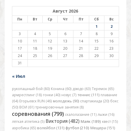
Август 2026
Пн
Вт
Ср
Чт
Пт
Сб
Вс
1
2
3
4
5
6
7
8
9
10
11
12
13
14
15
16
17
18
19
20
21
22
23
24
25
26
27
28
29
30
31
« Июл
рукопашный бой (80)
Конина (60)
дзюдо (63)
Теремок (65)
армрестлинг (18)
гонки (40)
новус (7)
теннис (111)
плавание
(64)
Егорьевск RUN (46)
молодежь (90)
спартакиада (20)
бокс
(50)
ВОИ (61)
тренировочные занятия (8)
соревнования (799)
скалолазание (11)
лыжи (16)
Виктория (482)
Маяк (189)
лёгкая атлетика (5)
квест (15)
футбол (210)
аэробика (65)
волейбол (131)
Мещера (151)