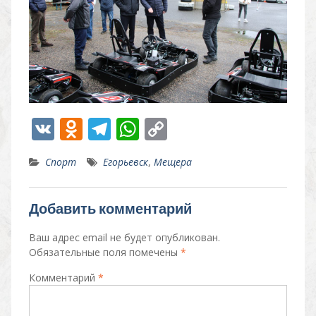
V
O
T
W
C
K
d
el
h
o
Спорт
Егорьевск
,
Мещера
n
e
at
p
o
gr
s
y
Добавить комментарий
kl
a
A
Li
as
m
p
n
Ваш адрес email не будет опубликован.
Обязательные поля помечены
*
s
p
k
Комментарий
*
ni
ki