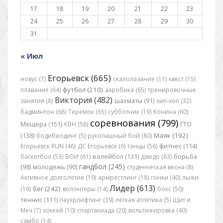
17
18
19
20
21
22
23
24
25
26
27
28
29
30
31
« Июл
Егорьевск (665)
новус (7)
скалолазание (11)
квест (15)
футбол (210)
плавание (64)
аэробика (65)
тренировочные
Виктория (482)
занятия (8)
шахматы (91)
хип-хоп (32)
бадминтон (68)
Теремок (65)
субботник (19)
Конина (60)
соревнования (799)
Мещера (151)
КВН (58)
ГТО
Маяк (192)
(138)
бодибилдинг (5)
рукопашный бой (80)
Егорьевск RUN (46)
ДС Егорьевск (6)
танцы (56)
фитнес (114)
баскетбол (53)
ВОИ (61)
волейбол (131)
дзюдо (63)
борьба
гандбол (245)
(98)
молодежь (90)
студенческая весна (8)
Активное долголетие (19)
армрестлинг (18)
гонки (40)
лыжи
Лидер (613)
бег (242)
(16)
волонтеры (14)
бокс (50)
теннис (111)
пауэрлифтинг (39)
лёгкая атлетика (5)
Щит и
Меч (7)
хоккей (10)
спартакиада (20)
вольтижировка (40)
самбо (14)