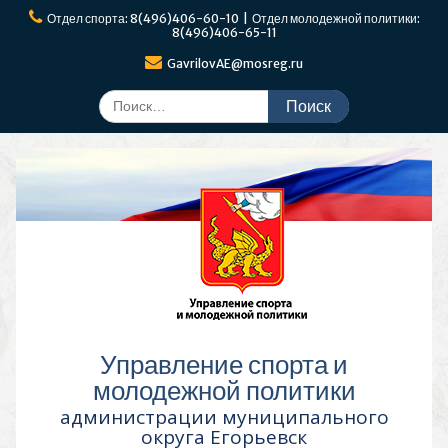
Перейти
Отдел спорта: 8(496)406-60-10 | Отдел молодежной политики:
к
8(496)406-65-11
содержимому
GavrilovAE@mosreg.ru
Поиск
по:
Управление спорта и
молодежной политики
администрации муниципального
округа Егорьевск