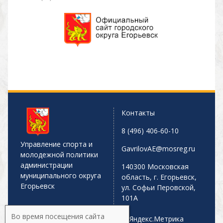
Контакты
8 (496) 406-60-10
Управление спорта и
GavrilovAE@mosreg.ru
молодежной политики
администрации
140300 Московская
муниципального округа
область, г. Егорьевск,
Егорьевск
ул. Софьи Перовской,
101А
Во время посещения сайта